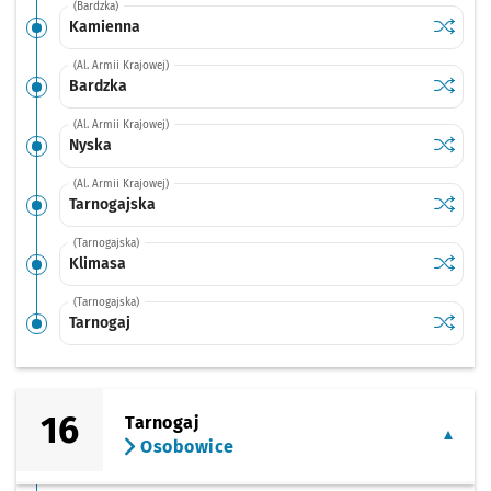
(Bardzka)
Sprawdź
przysta
Kamienna
(Al. Armii Krajowej)
Sprawdź
przysta
Bardzka
(Al. Armii Krajowej)
Sprawdź
przysta
Nyska
(Al. Armii Krajowej)
Sprawdź
przysta
Tarnogajska
(Tarnogajska)
Sprawdź
przysta
Klimasa
(Tarnogajska)
Sprawdź
przysta
Tarnogaj
16
Tarnogaj
Osobowice