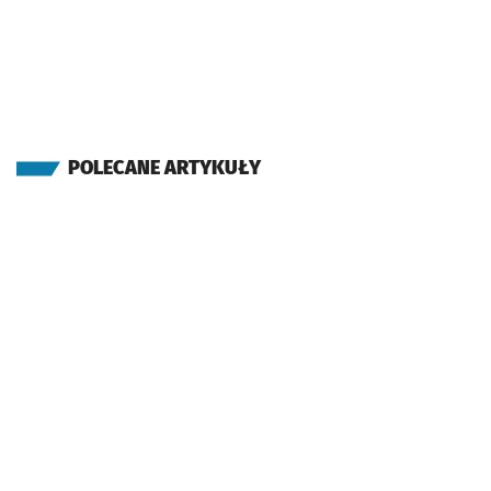
POLECANE ARTYKUŁY