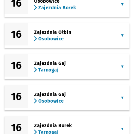
16
Osobowice
Zajezdnia Borek
16
Zajezdnia Ołbin
Osobowice
16
Zajezdnia Gaj
Tarnogaj
16
Zajezdnia Gaj
Osobowice
16
Zajezdnia Borek
Tarnogaj