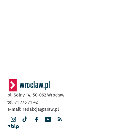
pl. Solny 14,
50-062
Wrocław
tel. 71 776 71 42
e-mail:
redakcja@araw.pl