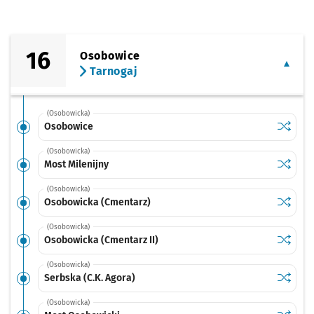
16
Osobowice
Tarnogaj
(Osobowicka)
Sprawdź
przysta
Osobowice
(Osobowicka)
Sprawdź
przysta
Most Milenijny
(Osobowicka)
Sprawdź
przysta
Osobowicka (Cmentarz)
(Osobowicka)
Sprawdź
przysta
Osobowicka (Cmentarz II)
(Osobowicka)
Sprawdź
przystan
Serbska (C.K. Agora)
(Osobowicka)