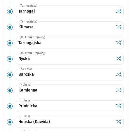
(Tarnogajska)
Sprawdź
przysta
Tarnogaj
(Tarnogajska)
Sprawdź
przysta
Klimasa
(Al. Armii Krajowej)
Sprawdź
przysta
Tarnogajska
(Al. Armii Krajowej)
Sprawdź
przysta
Nyska
(Bardzka)
Sprawdź
przysta
Bardzka
(Hubska)
Sprawdź
przysta
Kamienna
(Hubska)
Sprawdź
przysta
Prudnicka
(Hubska)
Sprawdź
przysta
Hubska (Dawida)