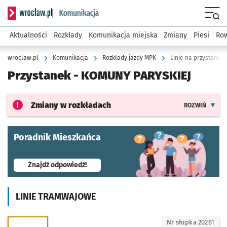
Serwis informacyjny wroclaw.pl podserwis: Komunikacja
Menu
Aktualności
Rozkłady
Komunikacja miejska
Zmiany
Piesi
Row
wroclaw.pl
Komunikacja
Rozkłady jazdy MPK
Linie na przystanku
Przystanek -
KOMUNY PARYSKIEJ
Zmiany w rozkładach
ROZWIŃ
Poradnik Mieszkańca
- otworzy się w nowej karcie
Znajdź odpowiedź!
LINIE TRAMWAJOWE
0 - kierunek Dworzec Główny
Nr słupka 20261