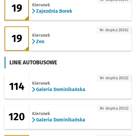
19
Kierunek
Zajezdnia Borek
19 - kierunek Zoo
Nr słupka 20262
19
Kierunek
Zoo
LINIE AUTOBUSOWE
114 - kierunek Galeria Dominikańska
Nr słupka 20322
114
Kierunek
Galeria Dominikańska
120 - kierunek Galeria Dominikańska
Nr słupka 20322
120
Kierunek
Galeria Dominikańska