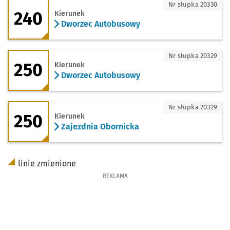
240 - kierunek Dworzec Autobusowy
Nr słupka 20330
240
Kierunek
Dworzec Autobusowy
250 - kierunek Dworzec Autobusowy
Nr słupka 20329
250
Kierunek
Dworzec Autobusowy
250 - kierunek Zajezdnia Obornicka
Nr słupka 20329
250
Kierunek
Zajezdnia Obornicka
linie zmienione
REKLAMA