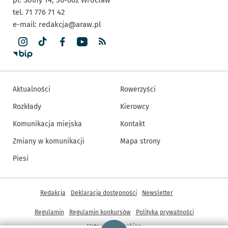
tel. 71 776 71 42
e-mail:
redakcja@araw.pl
Aktualności
Rowerzyści
Rozkłady
Kierowcy
Komunikacja miejska
Kontakt
Zmiany w komunikacji
Mapa strony
Piesi
Inne informacje
Redakcja
Deklaracja dostępności
Newsletter
Regulamin
Regulamin konkursów
Polityka prywatności
Strona główna - wroclaw.pl
Ustawienia cookies