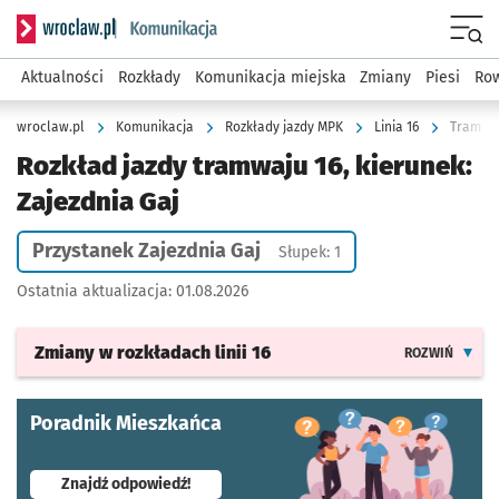
Serwis informacyjny wroclaw.pl podserwis: Komunikacja
Menu
Aktualności
Rozkłady
Komunikacja miejska
Zmiany
Piesi
Row
wroclaw.pl
Komunikacja
Rozkłady jazdy MPK
Linia 16
Tramwaj 
Rozkład jazdy tramwaju 16, kierunek:
Zajezdnia Gaj
Przystanek Zajezdnia Gaj
Słupek: 1
Ostatnia aktualizacja:
01.08.2026
Zmiany w rozkładach
linii 16
ROZWIŃ
Poradnik Mieszkańca
- otworzy się w nowej karcie
Znajdź odpowiedź!