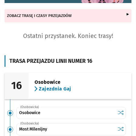
ZOBACZ TRASĘ I CZASY PRZEJAZDÓW
Ostatni przystanek. Koniec trasy!
TRASA PRZEJAZDU LINII NUMER 16
16
Osobowice
Zajezdnia Gaj
(Osobowicka)
Sprawdź p
Osobowi
Osobowice
(Osobowicka)
Sprawdź p
Most Mile
Most Milenijny