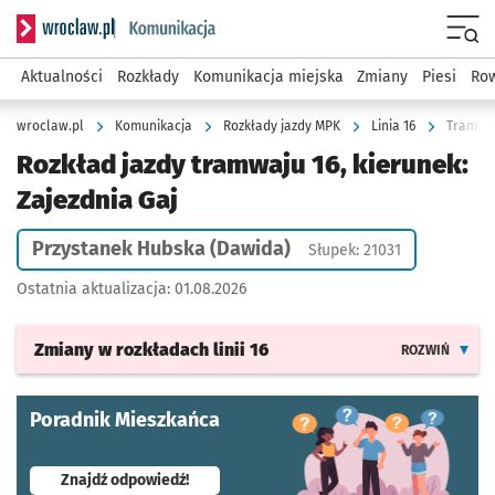
Serwis informacyjny wroclaw.pl podserwis: Komunikacja
Menu
Aktualności
Rozkłady
Komunikacja miejska
Zmiany
Piesi
Row
wroclaw.pl
Komunikacja
Rozkłady jazdy MPK
Linia 16
Tramwaj
Rozkład jazdy tramwaju 16, kierunek:
Zajezdnia Gaj
Przystanek Hubska (Dawida)
Słupek: 21031
Ostatnia aktualizacja:
01.08.2026
Zmiany w rozkładach
linii 16
ROZWIŃ
Poradnik Mieszkańca
- otworzy się w nowej karcie
Znajdź odpowiedź!