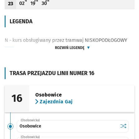
N - KURS OBSŁUGIWANY PRZEZ TRAMWAJ NISKOPODŁOGOWY
V - ZJAZD DO ZAJEZDNI GAJ PRZY UL. ŚLĘŻNEJ (DO PRZYST. HUBSKA (
V - ZJAZD DO ZAJEZDNI GAJ PRZY UL. ŚLĘŻNEJ (DO PRZYST. H
N
VN
VN
02
19
30
23
Odjazd
minut po godzinie 23
Odjazd
minut po godzinie 23
Odjazd
minut po godzinie 23
Godzina odjazdu
LEGENDA
N - kurs obsługiwany przez tramwaj NISKOPODŁOGOWY
ROZWIŃ LEGENDĘ
TRASA PRZEJAZDU LINII NUMER 16
16
Osobowice
Zajezdnia Gaj
(Osobowicka)
Sprawdź p
Osobowi
Osobowice
(Osobowicka)