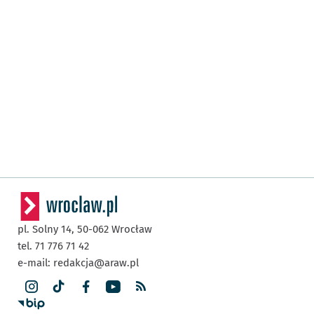
pl. Solny 14,
50-062
Wrocław
tel. 71 776 71 42
e-mail:
redakcja@araw.pl