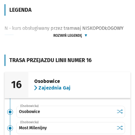
LEGENDA
N - kurs obsługiwany przez tramwaj NISKOPODŁOGOWY
ROZWIŃ LEGENDĘ
TRASA PRZEJAZDU LINII NUMER 16
16
Osobowice
Zajezdnia Gaj
(Osobowicka)
Sprawdź p
Osobowi
Osobowice
(Osobowicka)
Sprawdź p
Most Mile
Most Milenijny