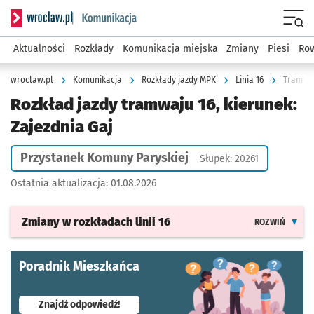
Serwis informacyjny wroclaw.pl podserwis: Komunikacja
Menu
Aktualności
Rozkłady
Komunikacja miejska
Zmiany
Piesi
Row
wroclaw.pl
Komunikacja
Rozkłady jazdy MPK
Linia 16
Tramwaj
Rozkład jazdy tramwaju 16, kierunek:
Zajezdnia Gaj
Przystanek Komuny Paryskiej
Słupek: 20261
Ostatnia aktualizacja:
01.08.2026
Zmiany w rozkładach
linii 16
ROZWIŃ
Poradnik Mieszkańca
- otworzy się w nowej karcie
Znajdź odpowiedź!