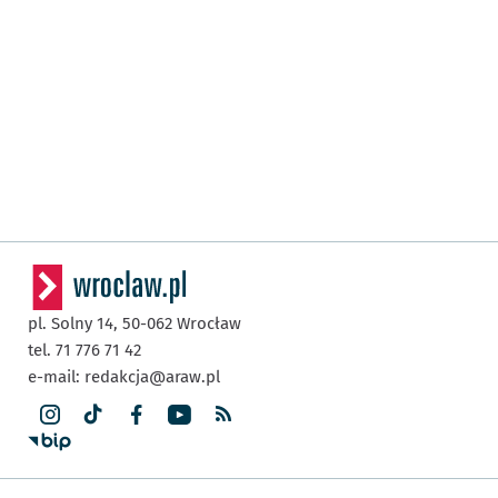
pl. Solny 14,
50-062
Wrocław
tel. 71 776 71 42
e-mail:
redakcja@araw.pl