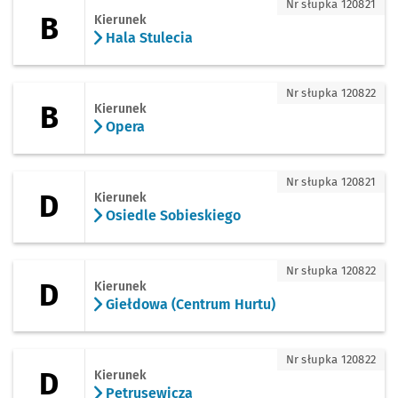
B - kierunek Hala Stulecia
Nr słupka 120821
B
Kierunek
Hala Stulecia
B - kierunek Opera
Nr słupka 120822
B
Kierunek
Opera
D - kierunek Osiedle Sobieskiego
Nr słupka 120821
D
Kierunek
Osiedle Sobieskiego
D - kierunek Giełdowa (Centrum Hurtu)
Nr słupka 120822
D
Kierunek
Giełdowa (Centrum Hurtu)
D - kierunek Petrusewicza
Nr słupka 120822
D
Kierunek
Petrusewicza