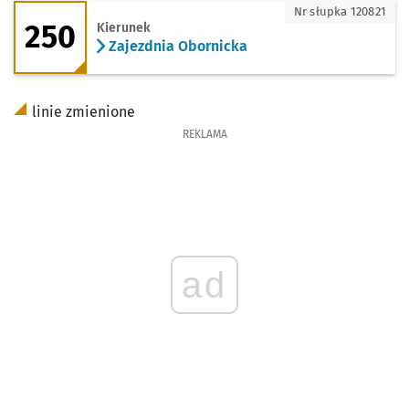
250 - kierunek Zajezdnia Obornicka
Nr słupka 120821
250
Kierunek
Zajezdnia Obornicka
linie zmienione
REKLAMA
ad