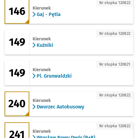
146 - kierunek Gaj - Pętla
Nr słupka 120822
146
Kierunek
Gaj - Pętla
149 - kierunek Kuźniki
Nr słupka 120822
149
Kierunek
Kuźniki
149 - kierunek Pl. Grunwaldzki
Nr słupka 120821
149
Kierunek
Pl. Grunwaldzki
240 - kierunek Dworzec Autobusowy
Nr słupka 120822
240
Kierunek
Dworzec Autobusowy
241 - kierunek Wrocław Nowy Dwór (P+
Nr słupka 120822
241
Kierunek
Wrocław Nowy Dwór (P+R)