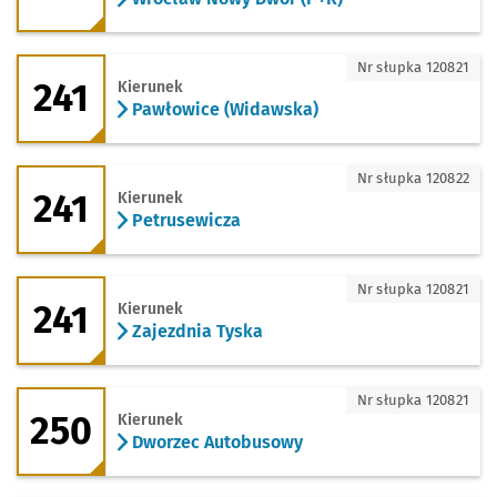
241 - kierunek Pawłowice (Widawska)
Nr słupka 120821
241
Kierunek
Pawłowice (Widawska)
241 - kierunek Petrusewicza
Nr słupka 120822
241
Kierunek
Petrusewicza
241 - kierunek Zajezdnia Tyska
Nr słupka 120821
241
Kierunek
Zajezdnia Tyska
250 - kierunek Dworzec Autobusowy
Nr słupka 120821
250
Kierunek
Dworzec Autobusowy