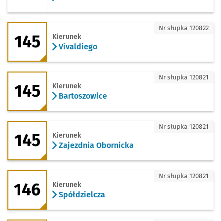
145 - kierunek Vivaldiego
Nr słupka 120822
145
Kierunek
Vivaldiego
145 - kierunek Bartoszowice
Nr słupka 120821
145
Kierunek
Bartoszowice
145 - kierunek Zajezdnia Obornicka
Nr słupka 120821
145
Kierunek
Zajezdnia Obornicka
146 - kierunek Spółdzielcza
Nr słupka 120821
146
Kierunek
Spółdzielcza