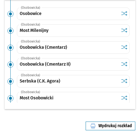
(Osobowicka)
Sprawdź p
Osobowi
Osobowice
(Osobowicka)
Sprawdź p
Most Mile
Most Milenijny
(Osobowicka)
Sprawdź p
Osobowic
Osobowicka (Cmentarz)
(Osobowicka)
Sprawdź p
Osobowic
Osobowicka (Cmentarz II)
(Osobowicka)
Sprawdź p
Serbska (
Serbska (C.K. Agora)
(Osobowicka)
Sprawdź p
Most Oso
Most Osobowicki
(Reymonta)
Sprawdź p
Kleczkow
Kleczkowska
Wydrukuj rozkład
(pl. Staszica)
linii nr 16
Sprawdź p
Pl. Staszi
Pl. Staszica (Park Staszica)