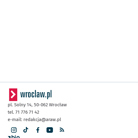
pl. Solny 14,
50-062
Wrocław
tel. 71 776 71 42
e-mail:
redakcja@araw.pl