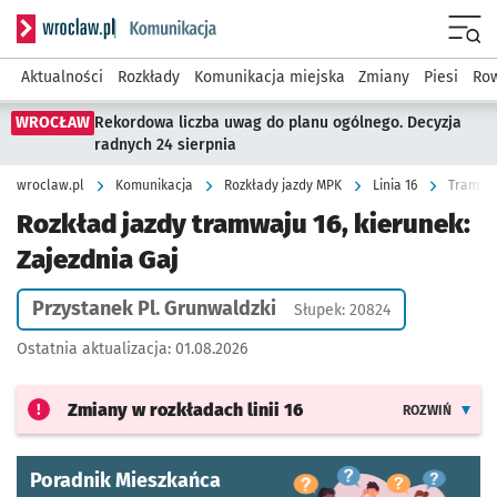
Serwis informacyjny wroclaw.pl podserwis: Komunikacja
Menu
Aktualności
Rozkłady
Komunikacja miejska
Zmiany
Piesi
Row
WROCŁAW
Rekordowa liczba uwag do planu ogólnego. Decyzja
radnych 24 sierpnia
wroclaw.pl
Komunikacja
Rozkłady jazdy MPK
Linia 16
Tramwaj 
Rozkład jazdy tramwaju 16, kierunek:
Zajezdnia Gaj
Przystanek Pl. Grunwaldzki
Słupek: 20824
Ostatnia aktualizacja:
01.08.2026
Zmiany w rozkładach
linii 16
ROZWIŃ
Poradnik Mieszkańca