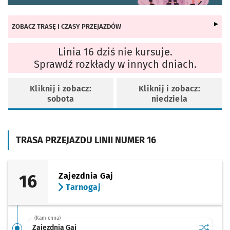
ZOBACZ TRASĘ I CZASY PRZEJAZDÓW
Linia 16 dziś nie kursuje.
Sprawdź rozkłady w innych dniach.
Kliknij i zobacz:
Kliknij i zobacz:
sobota
niedziela
TRASA PRZEJAZDU LINII NUMER 16
16
Zajezdnia Gaj
Tarnogaj
(Kamienna)
Sprawdź p
Zajezdnia
Zajezdnia Gaj