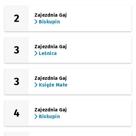
(al. Armii Krajowej)
Sprawdź prop
Tarnogajska
Czas prz
Tarnogajska
9'
2
Zajezdnia Gaj
Biskupin
(Tarnogajska)
Sprawdź propo
Klimasa
Czas prz
Klimasa
11'
(Tarnogajska)
Sprawdź propo
Tarnogaj
Czas prz
Tarnogaj
12'
3
Zajezdnia Gaj
Leśnica
3
Zajezdnia Gaj
Księże Małe
4
Zajezdnia Gaj
Biskupin