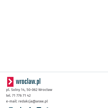
pl. Solny 14,
50-062
Wrocław
tel. 71 776 71 42
e-mail:
redakcja@araw.pl