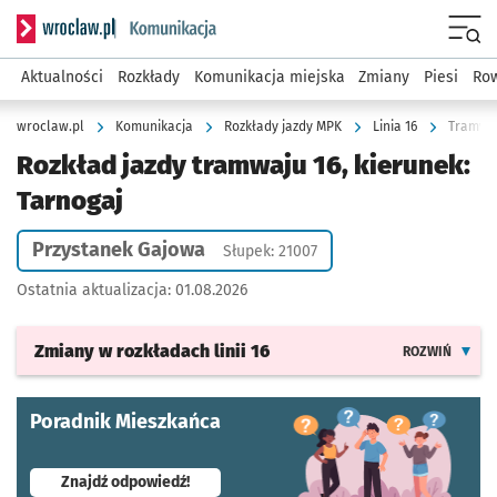
Serwis informacyjny wroclaw.pl podserwis: Komunikacja
Menu
Aktualności
Rozkłady
Komunikacja miejska
Zmiany
Piesi
Row
wroclaw.pl
Komunikacja
Rozkłady jazdy MPK
Linia 16
Tramwaj
Rozkład jazdy tramwaju 16, kierunek:
Tarnogaj
Przystanek Gajowa
Słupek: 21007
Ostatnia aktualizacja:
01.08.2026
Zmiany w rozkładach
linii 16
ROZWIŃ
Poradnik Mieszkańca
- otworzy się w nowej karcie
Znajdź odpowiedź!