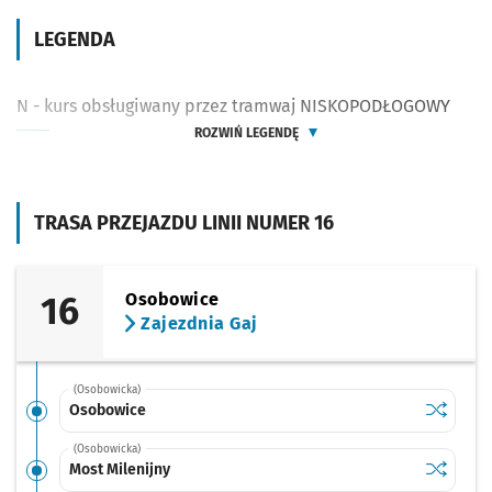
LEGENDA
N - kurs obsługiwany przez tramwaj NISKOPODŁOGOWY
ROZWIŃ LEGENDĘ
TRASA PRZEJAZDU LINII NUMER 16
16
Osobowice
Zajezdnia Gaj
(Osobowicka)
Sprawdź p
Osobowi
Osobowice
(Osobowicka)
Sprawdź p
Most Mile
Most Milenijny