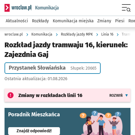
Serwis informacyjny wroclaw.pl podserwis: Komunikacja
Menu
Aktualności
Rozkłady
Komunikacja miejska
Zmiany
Piesi
Row
wroclaw.pl
Komunikacja
Rozkłady jazdy MPK
Linia 16
Tramwaj
Rozkład jazdy tramwaju 16, kierunek:
Zajezdnia Gaj
Przystanek Słowiańska
Słupek: 20665
Ostatnia aktualizacja:
01.08.2026
Zmiany w rozkładach
linii 16
ROZWIŃ
Poradnik Mieszkańca
- otworzy się w nowej karcie
Znajdź odpowiedź!