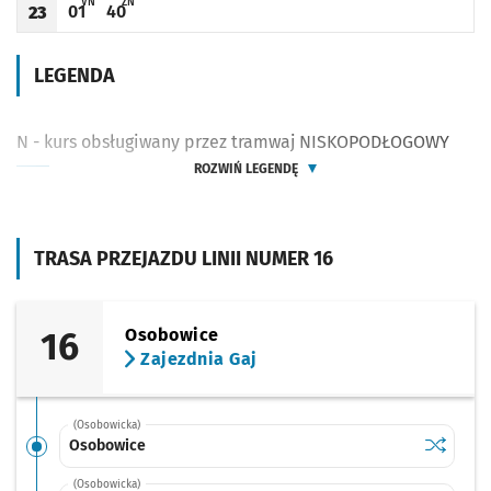
V - ZJAZD DO ZAJEZDNI GAJ PRZY UL. ŚLĘŻNEJ (DO PRZYST. HUBSKA (DAWIDA)
Z - ZJAZD DO ZAJEZDNI OŁBIN PRZY UL. SŁOWIAŃSKIEJ (DO PRZYST. 
VN
ZN
01
40
23
Odjazd
minut po godzinie 23
Odjazd
minut po godzinie 23
Godzina odjazdu
LEGENDA
N - kurs obsługiwany przez tramwaj NISKOPODŁOGOWY
ROZWIŃ LEGENDĘ
TRASA PRZEJAZDU LINII NUMER 16
16
Osobowice
Zajezdnia Gaj
(Osobowicka)
Sprawdź p
Osobowi
Osobowice
(Osobowicka)