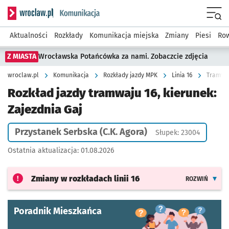
Serwis informacyjny wroclaw.pl podserwis: Komunikacja
Menu
Aktualności
Rozkłady
Komunikacja miejska
Zmiany
Piesi
Row
Z MIASTA
Wrocławska Potańcówka za nami. Zobaczcie zdjęcia
wroclaw.pl
Komunikacja
Rozkłady jazdy MPK
Linia 16
Tramwaj 
Rozkład jazdy tramwaju 16, kierunek:
Zajezdnia Gaj
Przystanek Serbska (C.K. Agora)
Słupek: 23004
Ostatnia aktualizacja:
01.08.2026
Zmiany w rozkładach
linii 16
ROZWIŃ
Poradnik Mieszkańca