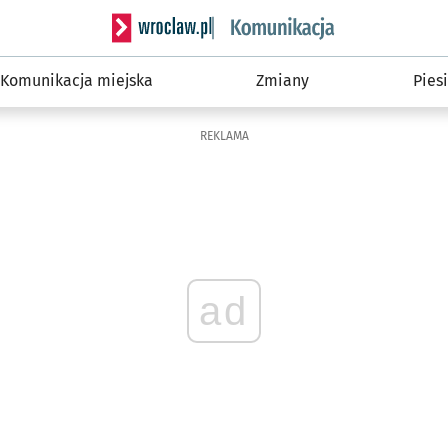
Serwis informacyjny wroclaw.pl podserwis: Ko
Komunikacja miejska
Zmiany
Piesi
REKLAMA
ad