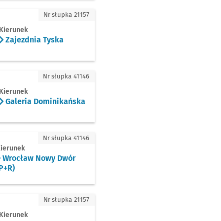
zdnia Tyska
Nr słupka 21157
Kierunek
Zajezdnia Tyska
eria Dominikańska
Nr słupka 41146
Kierunek
Galeria Dominikańska
ocław Nowy Dwór (P+R)
Nr słupka 41146
ierunek
Wrocław Nowy Dwór
P+R)
chów
Nr słupka 21157
Kierunek