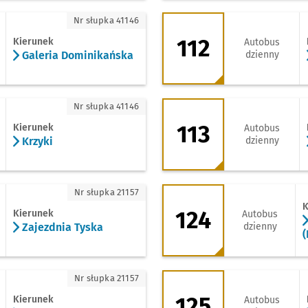
aleria Dominikańska
112 - kierunek Zaje
Nr słupka 41146
112
Kierunek
Autobus
Galeria Dominikańska
dzienny
zyki
113 - kierunek Gal
Nr słupka 41146
113
Kierunek
Autobus
Krzyki
dzienny
jezdnia Tyska
124 - kierunek Wr
Nr słupka 21157
K
124
Kierunek
Autobus
Zajezdnia Tyska
dzienny
(
ięże Wielkie
125 - kierunek Bro
Nr słupka 21157
125
Kierunek
Autobus