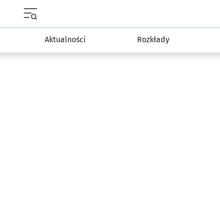
Menu główne portalu wroclaw.pl
Aktualności
Rozkłady