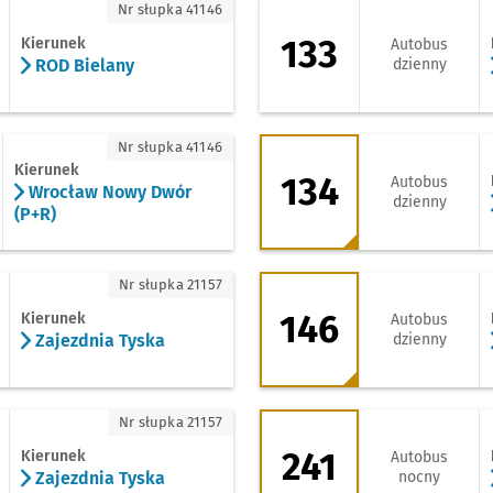
OD Bielany
133 - kierunek Zaje
Nr słupka 41146
133
Kierunek
Autobus
ROD Bielany
dzienny
rocław Nowy Dwór (P+R)
134 - kierunek Księ
Nr słupka 41146
Kierunek
134
Autobus
Wrocław Nowy Dwór
dzienny
(P+R)
jezdnia Tyska
146 - kierunek Gaj 
Nr słupka 21157
146
Kierunek
Autobus
Zajezdnia Tyska
dzienny
jezdnia Tyska
241 - kierunek Zaje
Nr słupka 21157
241
Kierunek
Autobus
Zajezdnia Tyska
nocny