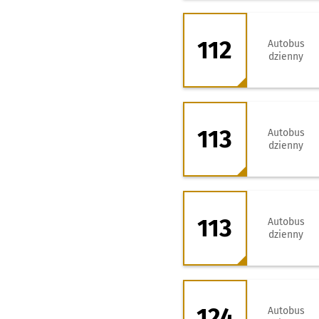
112 - kierunek G
112
Autobus
dzienny
113 - kierunek Kr
113
Autobus
dzienny
113 - kierunek Za
113
Autobus
dzienny
124 - kierunek Ks
124
Autobus