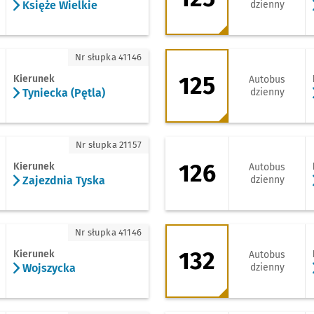
Księże Wielkie
dzienny
niecka (Pętla)
125 - kierunek Bie
Nr słupka 41146
125
Kierunek
Autobus
Tyniecka (Pętla)
dzienny
jezdnia Tyska
126 - kierunek Zaje
Nr słupka 21157
126
Kierunek
Autobus
Zajezdnia Tyska
dzienny
ojszycka
132 - kierunek Opo
Nr słupka 41146
132
Kierunek
Autobus
Wojszycka
dzienny