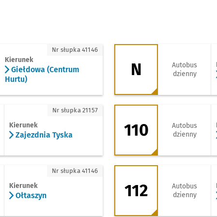
łdowa (Centrum Hurtu)
N - kierunek Litew
Nr słupka 41146
Kierunek
N
Autobus
Giełdowa (Centrum
dzienny
Hurtu)
jezdnia Tyska
110 - kierunek Gal
Nr słupka 21157
110
Kierunek
Autobus
Zajezdnia Tyska
dzienny
taszyn
112 - kierunek Krzy
Nr słupka 41146
112
Kierunek
Autobus
Ołtaszyn
dzienny