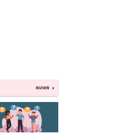
ROZWIŃ
INFORMACJE O ZMIANACH W ROZKŁADACH JAZDY MPK
worzy się w nowej karcie