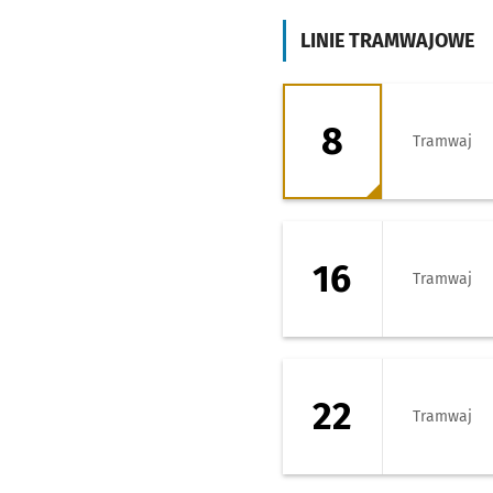
LINIE TRAMWAJOWE
8 - kierunek Tarn
8
Tramwaj
16 - kierunek Tar
16
Tramwaj
22 - kierunek Tar
22
Tramwaj