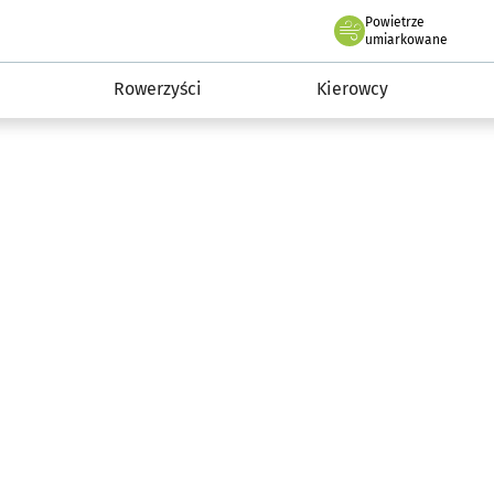
Powietrze
we Wrocławiu
munikacja
umiarkowane
Rowerzyści
Kierowcy