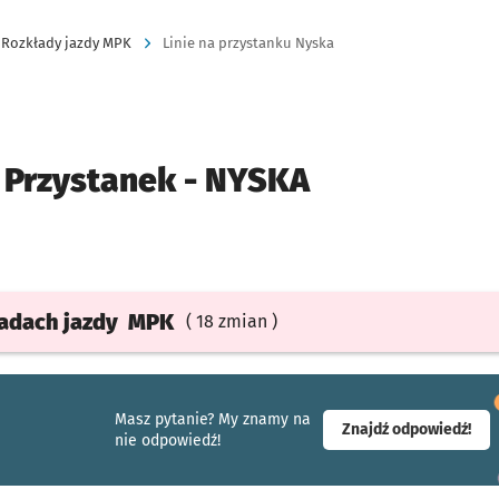
Rozkłady jazdy MPK
Linie na przystanku Nyska
Przystanek -
NYSKA
ładach
jazdy
MPK
( 18 zmian )
Masz pytanie? My znamy na
- ot
Znajdź odpowiedź!
nie odpowiedź!