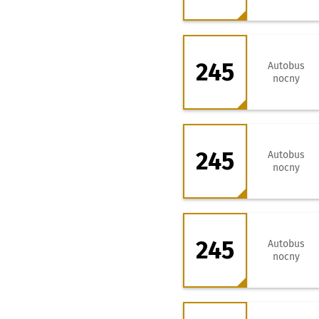
245 - kierunek B
245
Autobus
nocny
245 - kierunek B
245
Autobus
nocny
245 - kierunek Z
245
Autobus
nocny
253 - kierunek Za