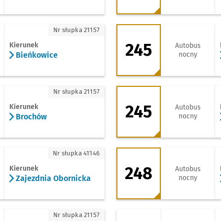
ieńkowice
245 - kierunek Pra
Nr słupka 21157
245
Kierunek
Autobus
Bieńkowice
nocny
rochów
245 - kierunek Zaje
Nr słupka 21157
245
Kierunek
Autobus
Brochów
nocny
ajezdnia Obornicka
248 - kierunek Zaj
Nr słupka 41146
248
Kierunek
Autobus
Zajezdnia Obornicka
nocny
jezdnia Tyska
310 - kierunek Zaje
Nr słupka 21157