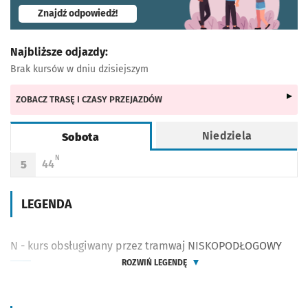
- otworzy się w nowej karcie
Znajdź odpowiedź!
Najbliższe odjazdy:
Brak kursów w dniu dzisiejszym
ZOBACZ TRASĘ I CZASY PRZEJAZDÓW
Niedziela
Sobota
Rozkład jazdy -
Sobota
N - KURS OBSŁUGIWANY PRZEZ TRAMWAJ NISKOPODŁOGOWY
N
44
5
Odjazd
minut po godzinie 5
Godzina odjazdu
LEGENDA
N - kurs obsługiwany przez tramwaj NISKOPODŁOGOWY
ROZWIŃ LEGENDĘ