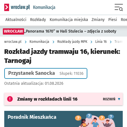
Serwis informacyjny wroclaw.pl podserwis: Komunikacja
Menu
Aktualności
Rozkłady
Komunikacja miejska
Zmiany
Piesi
Row
WROCŁAW
„Panorama 1670” w Hali Stulecia – zdjęcia z soboty
wroclaw.pl
Komunikacja
Rozkłady jazdy MPK
Linia 16
Tramwaj
Rozkład jazdy tramwaju 16, kierunek:
Tarnogaj
Przystanek Sanocka
Słupek: 11036
Ostatnia aktualizacja:
01.08.2026
Zmiany w rozkładach
linii 16
ROZWIŃ
Poradnik Mieszkańca