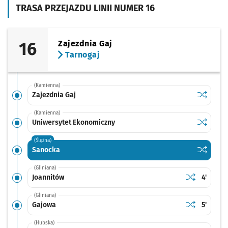
TRASA PRZEJAZDU LINII NUMER 16
16
Zajezdnia Gaj
Tarnogaj
(Kamienna)
Sprawdź p
Zajezdnia
Zajezdnia Gaj
(Kamienna)
Sprawdź p
Uniwersy
Uniwersytet Ekonomiczny
(Ślężna)
Sprawdź p
Sanocka
Sanocka
(Gliniana)
Sprawdź prop
Joannitów
Czas pr
Joannitów
4'
(Gliniana)
Sprawdź prop
Gajowa
Czas pr
Gajowa
5'
(Hubska)