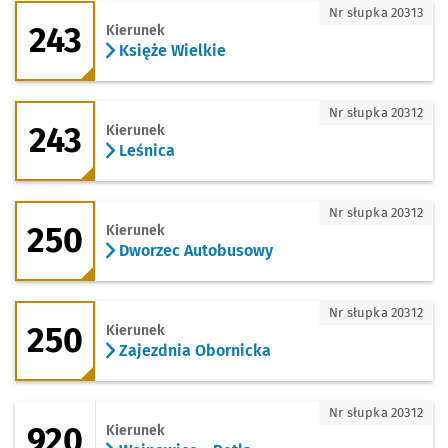
243 - kierunek Księże Wielkie
Nr słupka 20313
243
Kierunek
Księże Wielkie
243 - kierunek Leśnica
Nr słupka 20312
243
Kierunek
Leśnica
250 - kierunek Dworzec Autobusowy
Nr słupka 20312
250
Kierunek
Dworzec Autobusowy
250 - kierunek Zajezdnia Obornicka
Nr słupka 20312
250
Kierunek
Zajezdnia Obornicka
920 - kierunek Wojnowice - Pętla
Nr słupka 20312
920
Kierunek