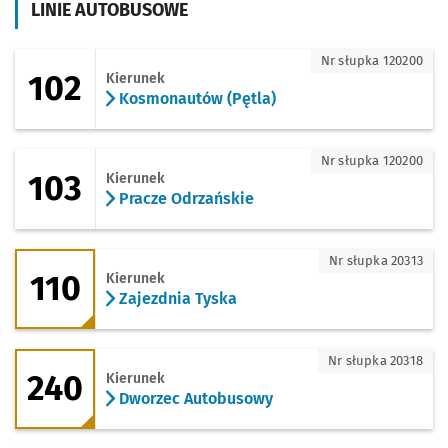
LINIE AUTOBUSOWE
102 - kierunek Kosmonautów (Pętla)
Nr słupka 120200
102
Kierunek
Kosmonautów (Pętla)
103 - kierunek Pracze Odrzańskie
Nr słupka 120200
103
Kierunek
Pracze Odrzańskie
110 - kierunek Zajezdnia Tyska
Nr słupka 20313
110
Kierunek
Zajezdnia Tyska
240 - kierunek Dworzec Autobusowy
Nr słupka 20318
240
Kierunek
Dworzec Autobusowy