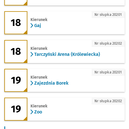
18 - kierunek Gaj
Nr słupka 20201
18
Kierunek
Gaj
18 - kierunek Tarczyński Arena (Królew
Nr słupka 20202
18
Kierunek
Tarczyński Arena (Królewiecka)
19 - kierunek Zajezdnia Borek
Nr słupka 20201
19
Kierunek
Zajezdnia Borek
19 - kierunek Zoo
Nr słupka 20202
19
Kierunek
Zoo