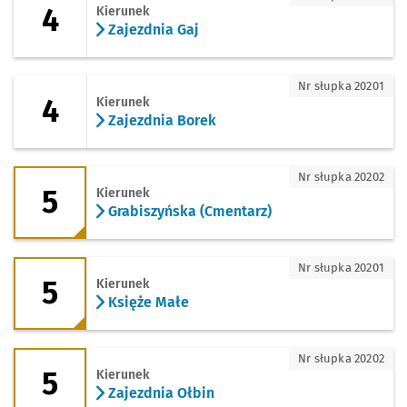
4
Kierunek
Zajezdnia Gaj
4 - kierunek Zajezdnia Borek
Nr słupka 20201
4
Kierunek
Zajezdnia Borek
5 - kierunek Grabiszyńska (Cmentarz)
Nr słupka 20202
5
Kierunek
Grabiszyńska (Cmentarz)
5 - kierunek Księże Małe
Nr słupka 20201
5
Kierunek
Księże Małe
5 - kierunek Zajezdnia Ołbin
Nr słupka 20202
5
Kierunek
Zajezdnia Ołbin