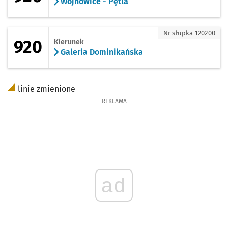
Wojnowice - Pętla
920 - kierunek Galeria Dominikańska
Nr słupka 120200
920
Kierunek
Galeria Dominikańska
linie zmienione
REKLAMA
ad