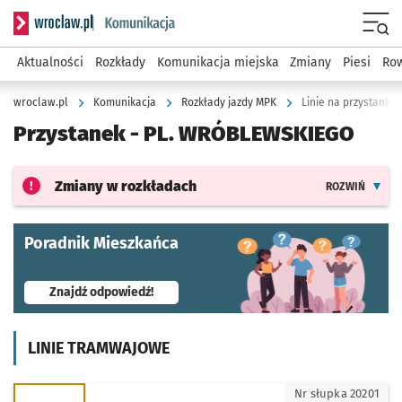
Serwis informacyjny wroclaw.pl podserwis: Komunikacja
Menu
Aktualności
Rozkłady
Komunikacja miejska
Zmiany
Piesi
Row
wroclaw.pl
Komunikacja
Rozkłady jazdy MPK
Linie na przystanku
Przystanek -
PL. WRÓBLEWSKIEGO
Zmiany w rozkładach
ROZWIŃ
Poradnik Mieszkańca
- otworzy się w nowej karcie
Znajdź odpowiedź!
LINIE TRAMWAJOWE
0 - kierunek Dworzec Główny
Nr słupka 20201