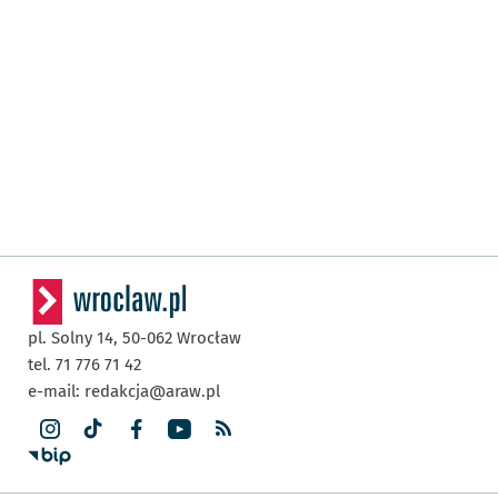
pl. Solny 14,
50-062
Wrocław
tel. 71 776 71 42
e-mail:
redakcja@araw.pl