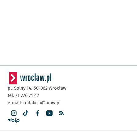
pl. Solny 14,
50-062
Wrocław
tel. 71 776 71 42
e-mail:
redakcja@araw.pl