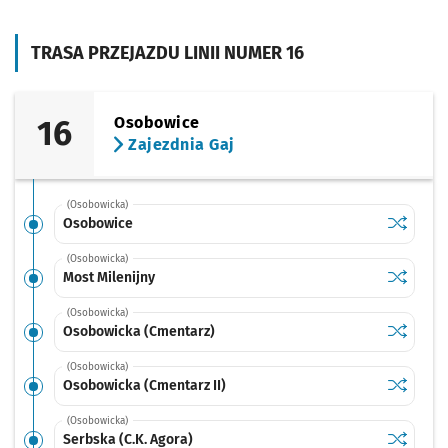
TRASA PRZEJAZDU LINII NUMER 16
16
Osobowice
Zajezdnia Gaj
(Osobowicka)
Sprawdź p
Osobowi
Osobowice
(Osobowicka)
Sprawdź p
Most Mile
Most Milenijny
(Osobowicka)
Sprawdź p
Osobowic
Osobowicka (Cmentarz)
(Osobowicka)
Sprawdź p
Osobowic
Osobowicka (Cmentarz II)
(Osobowicka)
Sprawdź p
Serbska (
Serbska (C.K. Agora)