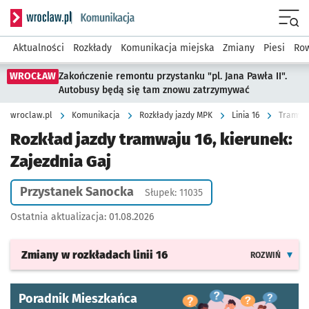
Serwis informacyjny wroclaw.pl podserwis: Komunikacja
Menu
Aktualności
Rozkłady
Komunikacja miejska
Zmiany
Piesi
Row
WROCŁAW
Zakończenie remontu przystanku "pl. Jana Pawła II".
Autobusy będą się tam znowu zatrzymywać
wroclaw.pl
Komunikacja
Rozkłady jazdy MPK
Linia 16
Tramwaj
Rozkład jazdy tramwaju 16, kierunek:
Zajezdnia Gaj
Przystanek Sanocka
Słupek: 11035
Ostatnia aktualizacja:
01.08.2026
Zmiany w rozkładach
linii 16
ROZWIŃ
Poradnik Mieszkańca