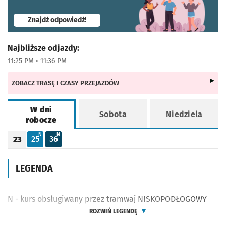
- otworzy się w nowej karcie
Znajdź odpowiedź!
Najbliższe odjazdy:
11:25 PM • 11:36 PM
ZOBACZ TRASĘ I CZASY PRZEJAZDÓW
W dni
Sobota
Niedziela
robocze
Rozkład jazdy -
W dni robocze
N - KURS OBSŁUGIWANY PRZEZ TRAMWAJ NISKOPODŁOGOWY
N - KURS OBSŁUGIWANY PRZEZ TRAMWAJ NISKOPODŁOGOWY
N
N
25
36
23
Odjazd
minut po godzinie 23
Odjazd
minut po godzinie 23
Godzina odjazdu
LEGENDA
N - kurs obsługiwany przez tramwaj NISKOPODŁOGOWY
ROZWIŃ LEGENDĘ