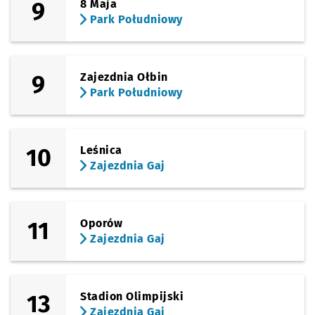
9
8 Maja
Sprawdź p
Gajowa
Gajowa
Park Południowy
(Gliniana)
Sprawdź p
Joannitó
Joannitów
(Ślężna)
9
Zajezdnia Ołbin
Sprawdź p
Sanocka
Sanocka
Park Południowy
(Ślężna)
Sprawdź prop
Uniwersytet
Czas pr
Uniwersytet Ekonomiczny
1'
10
Leśnica
(Kamienna)
Sprawdź prop
Zajezdnia Ga
Czas pr
Zajezdnia Gaj
2'
Zajezdnia Gaj
11
Oporów
Zajezdnia Gaj
13
Stadion Olimpijski
Zajezdnia Gaj