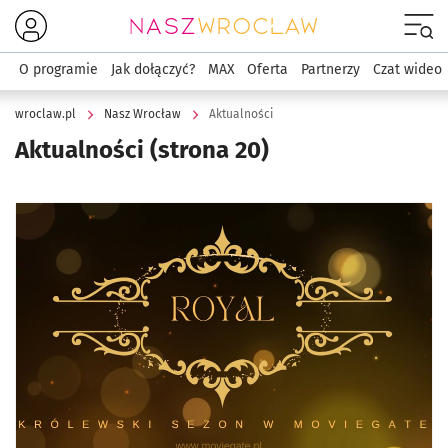
Menu
O programie
Jak dołączyć?
MAX
Oferta
Partnerzy
Czat wideo
wroclaw.pl
Nasz Wrocław
Aktualności
Aktualności
(strona 20)