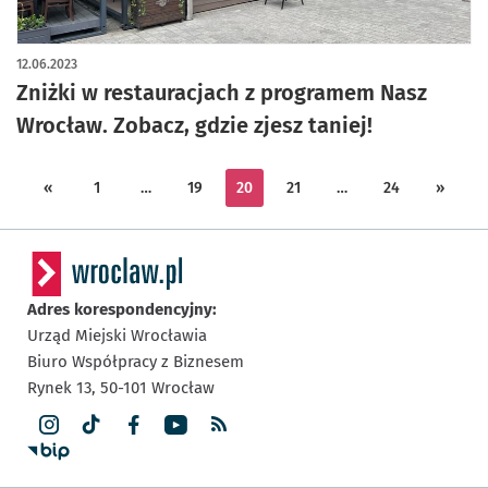
12.06.2023
Zniżki w restauracjach z programem Nasz
Wrocław. Zobacz, gdzie zjesz taniej!
«
1
…
19
20
21
…
24
»
Adres korespondencyjny:
Urząd Miejski Wrocławia
Biuro Współpracy z Biznesem
Rynek 13,
50-101
Wrocław