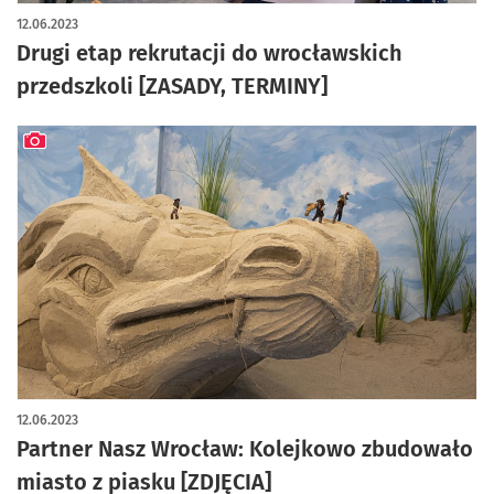
12.06.2023
Drugi etap rekrutacji do wrocławskich
przedszkoli [ZASADY, TERMINY]
artykuł z galerią zdjęć
12.06.2023
Partner Nasz Wrocław: Kolejkowo zbudowało
miasto z piasku [ZDJĘCIA]