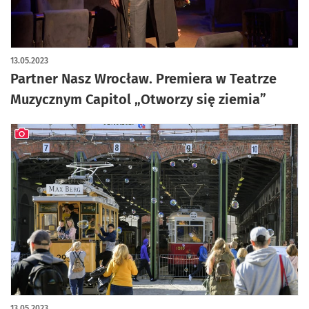
artykuł z galerią zdjęć
13.05.2023
Partner Nasz Wrocław. Premiera w Teatrze
Muzycznym Capitol „Otworzy się ziemia”
artykuł z galerią zdjęć
13.05.2023