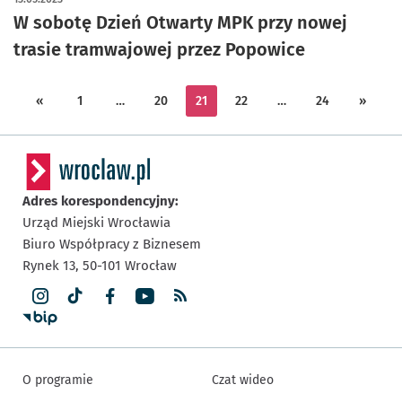
W sobotę Dzień Otwarty MPK przy nowej
trasie tramwajowej przez Popowice
«
1
…
20
21
22
…
24
»
Adres korespondencyjny:
Urząd Miejski Wrocławia
Biuro Współpracy z Biznesem
Rynek 13,
50-101
Wrocław
O programie
Czat wideo