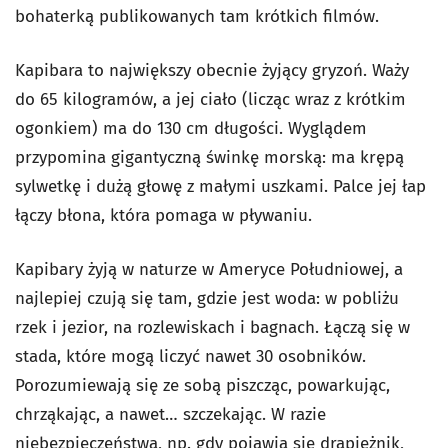
bohaterką publikowanych tam krótkich filmów.
Kapibara to największy obecnie żyjący gryzoń. Waży
do 65 kilogramów, a jej ciało (licząc wraz z krótkim
ogonkiem) ma do 130 cm długości. Wyglądem
przypomina gigantyczną świnkę morską: ma krępą
sylwetkę i dużą głowę z małymi uszkami. Palce jej łap
łączy błona, która pomaga w pływaniu.
Kapibary żyją w naturze w Ameryce Południowej, a
najlepiej czują się tam, gdzie jest woda: w pobliżu
rzek i jezior, na rozlewiskach i bagnach. Łączą się w
stada, które mogą liczyć nawet 30 osobników.
Porozumiewają się ze sobą piszcząc, powarkując,
chrząkając, a nawet… szczekając. W razie
niebezpieczeństwa, np. gdy pojawia się drapieżnik,