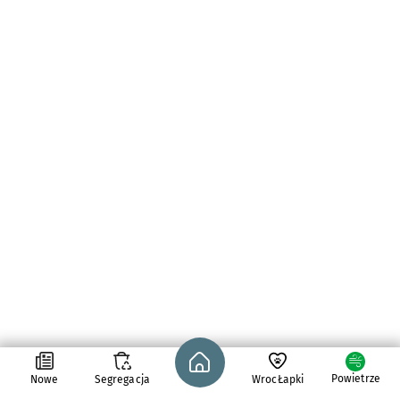
Strona główna - wroclaw.pl
Powietrze
Nowe
Segregacja
WrocŁapki