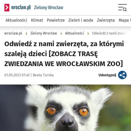
Serwis informacyjny wroclaw.pl podserwis: Środowisko we 
Menu
Aktualności
Klimat
Powietrze
Zieleń i woda
Zwierzęta
Mapa 
wroclaw.pl
Zielony Wrocław
Aktualności
Odwiedź z nami zwierzęta, za którymi
szaleją dzieci [ZOBACZ TRASĘ
ZWIEDZANIA WE WROCŁAWSKIM ZOO]
Data publikacji:
Autor:
artykuł
01.05.2023 07:45 |
Beata Turska
Udostępnij
Kliknij, aby zobaczyć galerię