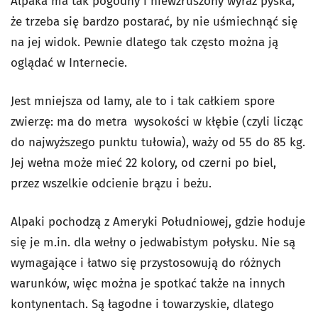
Alpaka ma tak pogodny i niewzruszony wyraz pyska,
że trzeba się bardzo postarać, by nie uśmiechnąć się
na jej widok. Pewnie dlatego tak często można ją
oglądać w Internecie.
Jest mniejsza od lamy, ale to i tak całkiem spore
zwierzę: ma do metra wysokości w kłębie (czyli licząc
do najwyższego punktu tułowia), waży od 55 do 85 kg.
Jej wełna może mieć 22 kolory, od czerni po biel,
przez wszelkie odcienie brązu i beżu.
Alpaki pochodzą z Ameryki Południowej, gdzie hoduje
się je m.in. dla wełny o jedwabistym połysku. Nie są
wymagające i łatwo się przystosowują do różnych
warunków, więc można je spotkać także na innych
kontynentach. Są łagodne i towarzyskie, dlatego