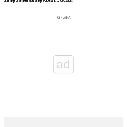
zimę zmienia się kolor… oczu?
REKLAMA
ad