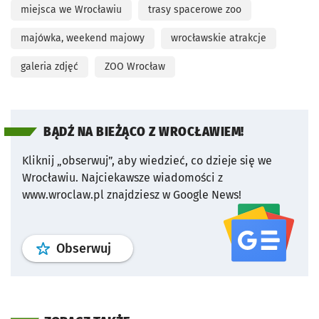
miejsca we Wrocławiu
trasy spacerowe zoo
majówka, weekend majowy
wrocławskie atrakcje
galeria zdjęć
ZOO Wrocław
BĄDŹ NA BIEŻĄCO Z WROCŁAWIEM!
Kliknij „obserwuj”, aby wiedzieć, co dzieje się we
Wrocławiu.
Najciekawsze wiadomości z
www.wroclaw.pl znajdziesz w Google News!
profil
google news
serwisu wroclaw
Obserwuj