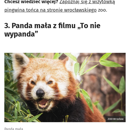
Chcesz wiedzieć więcej?
Zapoznaj się z wizytówką
pingwina tońca na stronie wrocławskiego
zoo.
3. Panda mała z filmu „To nie
wypanda”
ZOO Wrocław
Panda mała