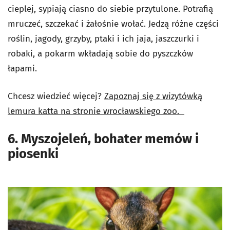
cieplej, sypiają ciasno do siebie przytulone. Potrafią
mruczeć, szczekać i żałośnie wołać. Jedzą różne części
roślin, jagody, grzyby, ptaki i ich jaja, jaszczurki i
robaki, a pokarm wkładają sobie do pyszczków
łapami.
Chcesz wiedzieć więcej?
Zapoznaj się z wizytówką
lemura katta na stronie wrocławskiego zoo.
6. Myszojeleń, bohater memów i
piosenki