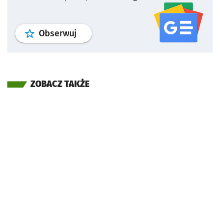
profil
google news
serwisu wroclaw
Obserwuj
ZOBACZ TAKŻE