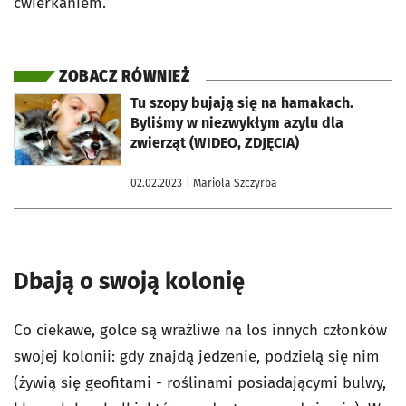
ćwierkaniem.
ZOBACZ RÓWNIEŻ
otworzy się w nowej karcie
Tu szopy bujają się na hamakach.
Byliśmy w niezwykłym azylu dla
zwierząt (WIDEO, ZDJĘCIA)
02.02.2023
| Mariola Szczyrba
Dbają o swoją kolonię
Co ciekawe, golce są wrażliwe na los innych członków
swojej kolonii: gdy znajdą jedzenie, podzielą się nim
(żywią się geofitami - roślinami posiadającymi bulwy,