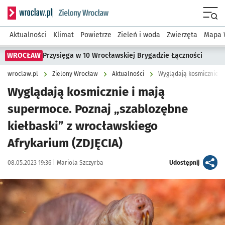
Serwis informacyjny wroclaw.pl podserwis: Środowisko we 
Menu
Aktualności
Klimat
Powietrze
Zieleń i woda
Zwierzęta
Mapa 
WROCŁAW
Przysięga w 10 Wrocławskiej Brygadzie Łączności
wroclaw.pl
Zielony Wrocław
Aktualności
Wyglądają kosmicznie i mają
supermoce. Poznaj „szablozębne
kiełbaski” z wrocławskiego
Afrykarium (ZDJĘCIA)
Data publikacji:
Autor:
artykuł
08.05.2023 19:36 |
Mariola Szczyrba
Udostępnij
Kliknij, aby zobaczyć galerię