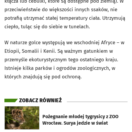
kłącza lub cebulki, które są dostępne pod ziemią). W
przeciwieństwie do większości innych ssaków, nie
potrafią utrzymać stałej temperatury ciała. Utrzymują
ciepło, tuląc się do siebie w tunelach.
W naturze golce występują we wschodniej Afryce – w
Etiopii, Somalii i Kenii. Są ważnym gatunkiem w
przemyśle ekoturystycznym tego ostatniego kraju.
Istnieje kilka parków i ogrodów zoologicznych, w
których znajdują się pod ochroną.
ZOBACZ RÓWNIEŻ
otworzy się w nowej karcie
Pożegnanie młodej tygrysicy z ZOO
Wrocław. Surya jedzie w świat