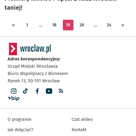
taniej!
«
1
…
18
19
20
…
24
»
Adres korespondencyjny:
Urząd Miejski Wrocławia
Biuro Współpracy z Biznesem
Rynek 13,
50-101
Wrocław
O programie
Czat wideo
Jak dołączyć?
Kontakt