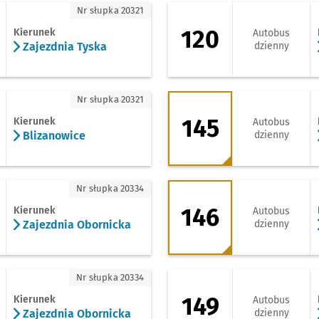
jezdnia Tyska
120 - kierunek Tres
Nr słupka 20321
120
Kierunek
Autobus
Zajezdnia Tyska
dzienny
izanowice
145 - kierunek Bar
Nr słupka 20321
145
Kierunek
Autobus
Blizanowice
dzienny
ajezdnia Obornicka
146 - kierunek Spó
Nr słupka 20334
146
Kierunek
Autobus
Zajezdnia Obornicka
dzienny
ajezdnia Obornicka
149 - kierunek Pl. 
Nr słupka 20334
149
Kierunek
Autobus
Zajezdnia Obornicka
dzienny