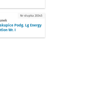
upice Podg. Lg Energy Solution Wr. I
Nr słupka 20345
runek
skupice Podg. Lg Energy
tion Wr. I