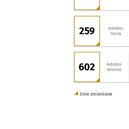
259 - kierunek Z
259
Autobus
nocny
602 - kierunek 
602
Autobus
dzienny
linie zmienione