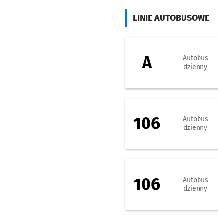
LINIE AUTOBUSOWE
A - kierunek Soł
A
Autobus
dzienny
106 - kierunek Po
106
Autobus
dzienny
106 - kierunek Z
106
Autobus
dzienny