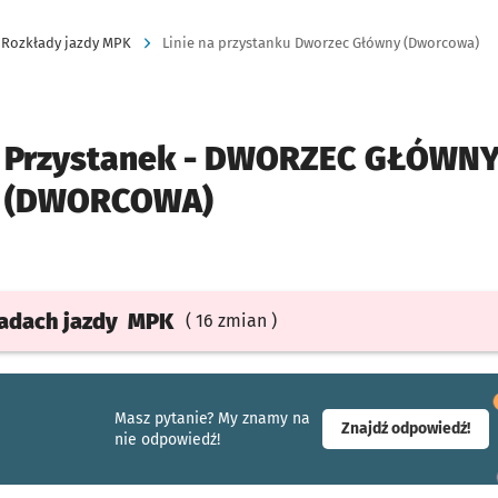
Rozkłady jazdy MPK
Linie na przystanku Dworzec Główny (Dworcowa)
Przystanek -
DWORZEC GŁÓWN
(DWORCOWA)
ładach
jazdy
MPK
( 16 zmian )
Masz pytanie? My znamy na
- ot
Znajdź odpowiedź!
nie odpowiedź!