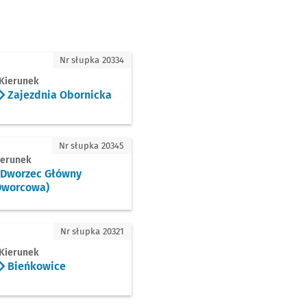
dnia Obornicka
Nr słupka 20334
Kierunek
Zajezdnia Obornicka
orzec Główny (Dworcowa)
Nr słupka 20345
ierunek
Dworzec Główny
Dworcowa)
ńkowice
Nr słupka 20321
Kierunek
Bieńkowice