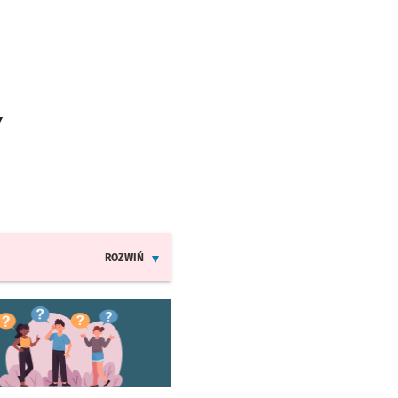
Y
ROZWIŃ
INFORMACJE O ZMIANACH W ROZKŁADACH JAZDY MPK
worzy się w nowej karcie