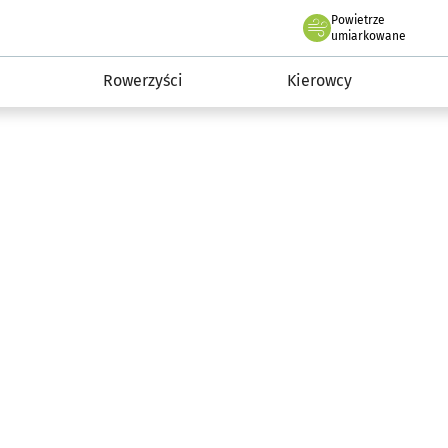
Powietrze
we Wrocławiu
munikacja
umiarkowane
Rowerzyści
Kierowcy