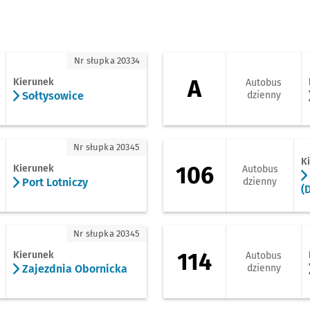
tysowice
A - kierunek Zajez
Nr słupka 20334
A
Kierunek
Autobus
Sołtysowice
dzienny
rt Lotniczy
106 - kierunek Dw
Nr słupka 20345
K
106
Kierunek
Autobus
Port Lotniczy
dzienny
(
ajezdnia Obornicka
114 - kierunek Bie
Nr słupka 20345
114
Kierunek
Autobus
Zajezdnia Obornicka
dzienny