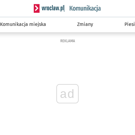
Serwis informacyjny wroclaw.pl podserwis: Ko
Komunikacja miejska
Zmiany
Piesi
REKLAMA
ad