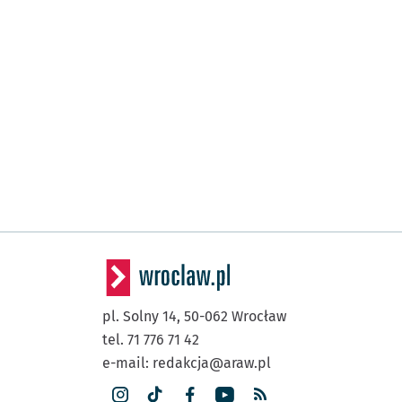
pl. Solny 14,
50-062
Wrocław
tel. 71 776 71 42
e-mail:
redakcja@araw.pl