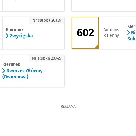
wycięska
602 - kierunek Bisk
Nr słupka 20339
Kie
602
Kierunek
Autobus
Bi
Zwycięska
dzienny
Solu
Dworzec Główny (Dworcowa)
Nr słupka 20345
Kierunek
Dworzec Główny
(Dworcowa)
REKLAMA