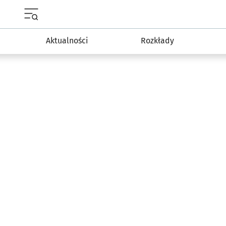
Menu główne portalu wroclaw.pl
Aktualności
Rozkłady