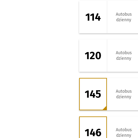
114 - kierunek Za
114
Autobus
dzienny
120 - kierunek Bl
120
Autobus
dzienny
145 - kierunek Z
145
Autobus
dzienny
146 - kierunek Z
146
Autobus
dzienny