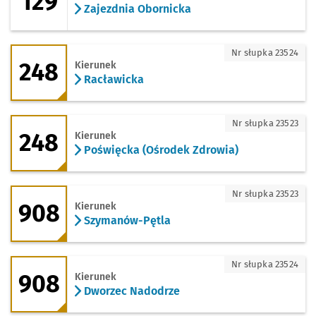
129
Zajezdnia Obornicka
248 - kierunek Racławicka
Nr słupka 23524
248
Kierunek
Racławicka
248 - kierunek Poświęcka (Ośrodek Zdr
Nr słupka 23523
248
Kierunek
Poświęcka (Ośrodek Zdrowia)
908 - kierunek Szymanów-Pętla
Nr słupka 23523
908
Kierunek
Szymanów-Pętla
908 - kierunek Dworzec Nadodrze
Nr słupka 23524
908
Kierunek
Dworzec Nadodrze