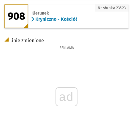
908 - kierunek Kryniczno - Kościół
Nr słupka 23523
908
Kierunek
Kryniczno - Kościół
linie zmienione
REKLAMA
ad