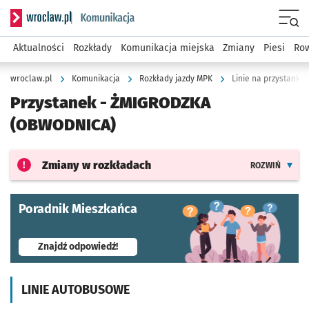
Serwis informacyjny wroclaw.pl podserwis: Komunikacja
Menu
Aktualności
Rozkłady
Komunikacja miejska
Zmiany
Piesi
Row
wroclaw.pl
Komunikacja
Rozkłady jazdy MPK
Linie na przystanku
Przystanek -
ŻMIGRODZKA
(OBWODNICA)
Zmiany w rozkładach
ROZWIŃ
Poradnik Mieszkańca
- otworzy się w nowej karcie
Znajdź odpowiedź!
LINIE AUTOBUSOWE