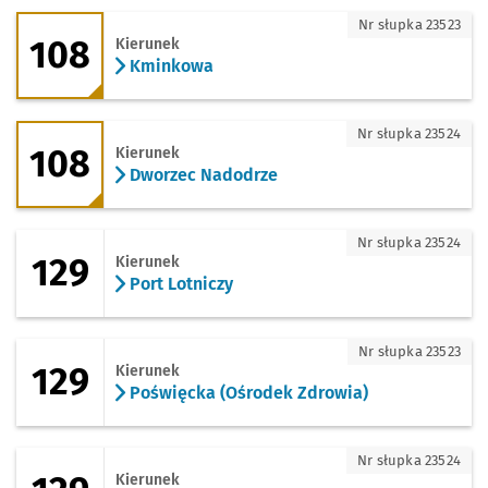
108 - kierunek Kminkowa
Nr słupka 23523
108
Kierunek
Kminkowa
108 - kierunek Dworzec Nadodrze
Nr słupka 23524
108
Kierunek
Dworzec Nadodrze
129 - kierunek Port Lotniczy
Nr słupka 23524
129
Kierunek
Port Lotniczy
129 - kierunek Poświęcka (Ośrodek Zdr
Nr słupka 23523
129
Kierunek
Poświęcka (Ośrodek Zdrowia)
129 - kierunek Zajezdnia Obornicka
Nr słupka 23524
Kierunek