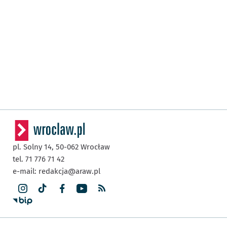
pl. Solny 14,
50-062
Wrocław
tel. 71 776 71 42
e-mail:
redakcja@araw.pl