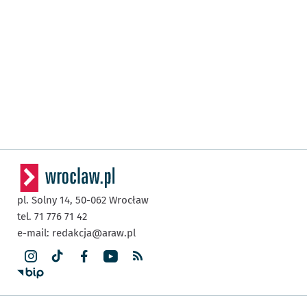
pl. Solny 14,
50-062
Wrocław
tel. 71 776 71 42
e-mail:
redakcja@araw.pl