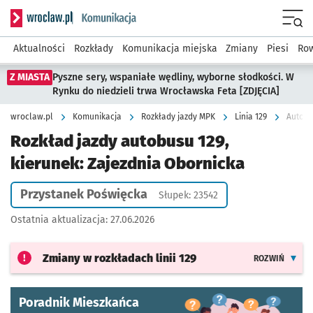
Serwis informacyjny wroclaw.pl podserwis: Komunikacja
Menu
Aktualności
Rozkłady
Komunikacja miejska
Zmiany
Piesi
Row
Z MIASTA
Pyszne sery, wspaniałe wędliny, wyborne słodkości. W
Rynku do niedzieli trwa Wrocławska Feta [ZDJĘCIA]
wroclaw.pl
Komunikacja
Rozkłady jazdy MPK
Linia 129
Autobu
Rozkład jazdy autobusu 129,
kierunek: Zajezdnia Obornicka
Przystanek Poświęcka
Słupek: 23542
Ostatnia aktualizacja:
27.06.2026
Zmiany w rozkładach
linii 129
ROZWIŃ
Poradnik Mieszkańca