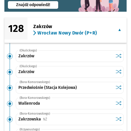
- otworzy się w nowej karcie
Znajdź odpowiedź!
128
Zakrzów
Wrocław Nowy Dwór (P+R)
(Okulickiego)
Sprawdź
przysta
Zakrzów
(Okulickiego)
Sprawdź
przysta
Zakrzów
(Bora-Komorowskiego)
Sprawdź
przysta
Przedwiośnie (Stacja Kolejowa)
(Bora-Komorowskiego)
Sprawdź
przysta
Wallenroda
(Bora-Komorowskiego)
Sprawdź
przysta
Zakrzowska
Przystanek na życzenie
NŻ
(Krzywoustego)