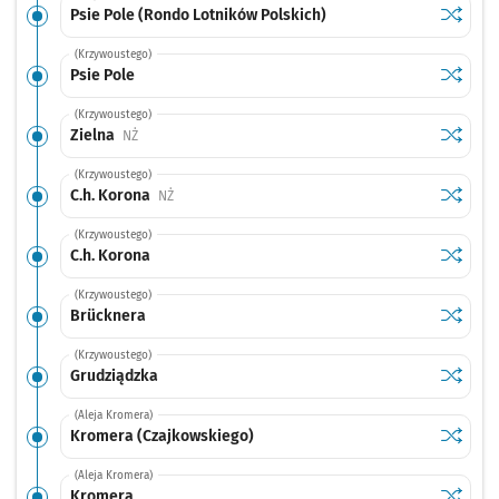
Sprawdź
przystan
Psie Pole (Rondo Lotników Polskich)
(Krzywoustego)
Sprawdź
przystan
Psie Pole
(Krzywoustego)
Sprawdź
przysta
Zielna
Przystanek na życzenie
NŻ
(Krzywoustego)
Sprawdź
przysta
C.h. Korona
Przystanek na życzenie
NŻ
(Krzywoustego)
Sprawdź
przysta
C.h. Korona
(Krzywoustego)
Sprawdź
przysta
Brücknera
(Krzywoustego)
Sprawdź
przysta
Grudziądzka
(Aleja Kromera)
Sprawdź
przysta
Kromera (Czajkowskiego)
(Aleja Kromera)
Sprawdź
przysta
Kromera