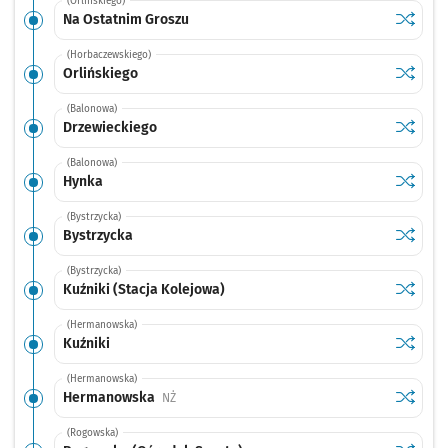
(Orlińskiego)
Sprawdź
przysta
Na Ostatnim Groszu
(Horbaczewskiego)
Sprawdź
przysta
Orlińskiego
(Balonowa)
Sprawdź
przysta
Drzewieckiego
(Balonowa)
Sprawdź
przysta
Hynka
(Bystrzycka)
Sprawdź
przysta
Bystrzycka
(Bystrzycka)
Sprawdź
przystan
Kuźniki (Stacja Kolejowa)
(Hermanowska)
Sprawdź
przysta
Kuźniki
(Hermanowska)
Sprawdź
przysta
Hermanowska
Przystanek na życzenie
NŻ
(Rogowska)