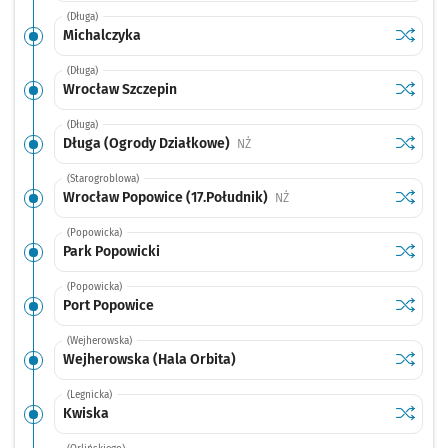
(Długa)
Sprawdź
przysta
Michalczyka
(Długa)
Sprawdź
przysta
Wrocław Szczepin
(Długa)
Sprawdź
przysta
Długa (Ogrody Działkowe)
Przystanek na życzenie
NŻ
(Starogroblowa)
Sprawdź
przysta
Wrocław Popowice (17.Południk)
Przystanek na życzenie
NŻ
(Popowicka)
Sprawdź
przysta
Park Popowicki
(Popowicka)
Sprawdź
przysta
Port Popowice
(Wejherowska)
Sprawdź
przysta
Wejherowska (Hala Orbita)
(Legnicka)
Sprawdź
przysta
Kwiska