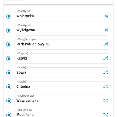
(Wojszycka)
Sprawdź
przysta
Wojszycka
(Wojszycka)
Sprawdź
przysta
Wyścigowa
(Waligórskiego)
Sprawdź
przysta
Park Południowy
Przystanek na życzenie
NŻ
(Krzycka)
Sprawdź
przysta
Krzyki
(Sowia)
Sprawdź
przysta
Sowia
(Sowia)
Sprawdź
przysta
Chłodna
(Skarbowców)
Sprawdź
przysta
Wawrzyniaka
(Racławicka)
Sprawdź
przysta
Modlińska