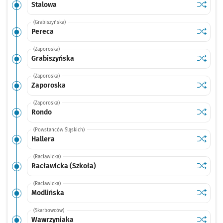
Sprawdź
przysta
Stalowa
(Grabiszyńska)
Sprawdź
przysta
Pereca
(Zaporoska)
Sprawdź
przysta
Grabiszyńska
(Zaporoska)
Sprawdź
przysta
Zaporoska
(Zaporoska)
Sprawdź
przysta
Rondo
(Powstańców Śląskich)
Sprawdź
przysta
Hallera
(Racławicka)
Sprawdź
przysta
Racławicka (Szkoła)
(Racławicka)
Sprawdź
przysta
Modlińska
(Skarbowców)
Sprawdź
przysta
Wawrzyniaka