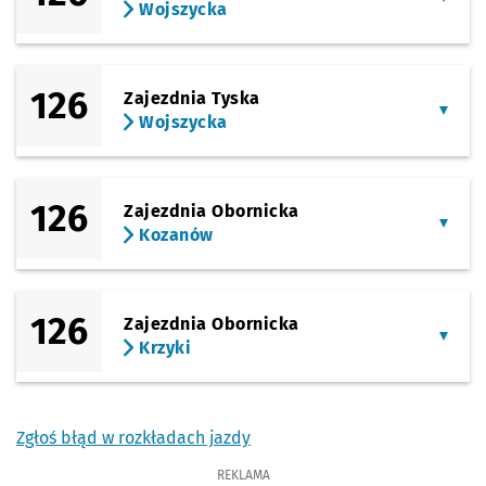
Wojszycka
126
Zajezdnia Tyska
Wojszycka
126
Zajezdnia Obornicka
Kozanów
126
Zajezdnia Obornicka
Krzyki
Zgłoś błąd w rozkładach jazdy
REKLAMA