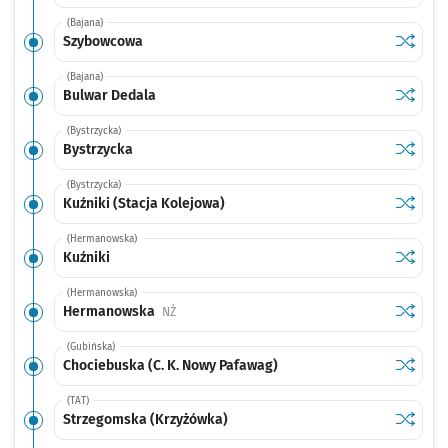
(Bajana)
Sprawdź
przysta
Szybowcowa
(Bajana)
Sprawdź
przysta
Bulwar Dedala
(Bystrzycka)
Sprawdź
przysta
Bystrzycka
(Bystrzycka)
Sprawdź
przystan
Kuźniki (Stacja Kolejowa)
(Hermanowska)
Sprawdź
przysta
Kuźniki
(Hermanowska)
Sprawdź
przysta
Hermanowska
Przystanek na życzenie
NŻ
(Gubińska)
Sprawdź
przysta
Chociebuska (C. K. Nowy Pafawag)
(TAT)
Sprawdź
przysta
Strzegomska (Krzyżówka)