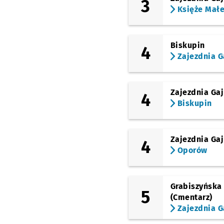
3
Księże Mał
Biskupin
4
Zajezdnia G
Zajezdnia Gaj
4
Biskupin
Zajezdnia Gaj
4
Oporów
Grabiszyńska
5
(Cmentarz)
Zajezdnia G