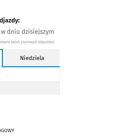
djazdy:
 w dniu dzisiejszym
dstawie tabeli planowych odjazdów)
Niedziela
WY
OPODŁOGOWY
WY
OPODŁOGOWY
ŁOGOWY