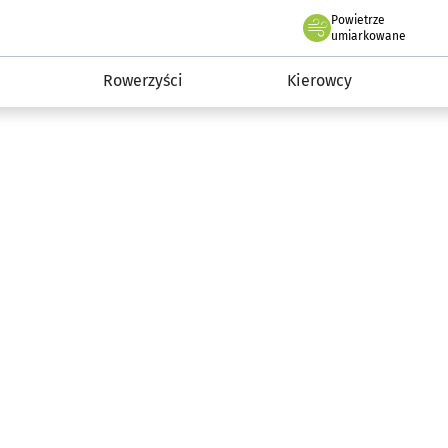
Powietrze
we Wrocławiu
munikacja
umiarkowane
Rowerzyści
Kierowcy