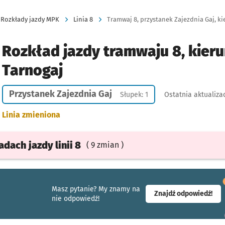
Rozkłady jazdy MPK
Linia 8
Tramwaj 8, przystanek Zajezdnia Gaj, ki
Rozkład jazdy tramwaju 8, kieru
Tarnogaj
Przystanek Zajezdnia Gaj
Słupek: 1
Ostatnia aktualiza
Linia zmieniona
ładach
jazdy
linii 8
( 9 zmian )
Masz pytanie? My znamy na
- ot
Znajdź odpowiedź!
nie odpowiedź!