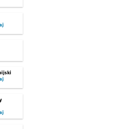
aj
ijski
aj
y
aj