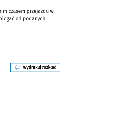
dnim czasem przejazdu w
dbiegać od podanych
Wydrukuj rozkład
linii nr 8