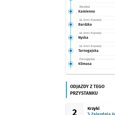
(Bardzka)
Kamienna
(al. Armii Krajowej)
Bardzka
(al. Armii Krajowej)
Nyska
(al. Armii Krajowej)
Tarnogajska
(Tarnogajska)
Klimasa
(Tarnogajska)
Tarnogaj
ODJAZDY Z TEGO
PRZYSTANKU
Krzyki
2
Zajezdnia G