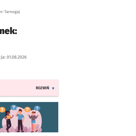
er: Tarnogaj
nek:
cja:
01.08.2026
ROZWIŃ
INFORMACJE O ZMIANACH W ROZKŁADACH JAZDY LINII 8
worzy się w nowej karcie