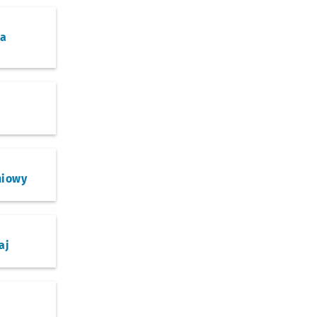
ka
niowy
aj