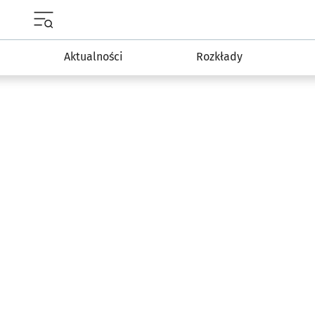
Menu główne portalu wroclaw.pl
Aktualności
Rozkłady