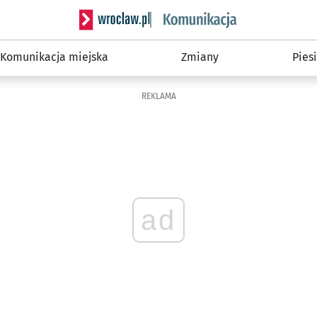
Serwis informacyjny wroclaw.pl podserwis: Ko
Komunikacja miejska
Zmiany
Piesi
REKLAMA
ad