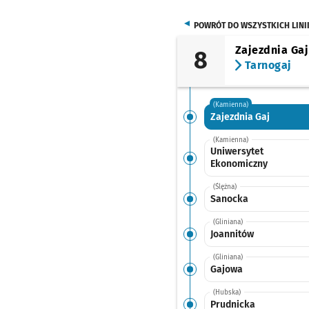
POWRÓT DO WSZYSTKICH LINI
Zajezdnia Gaj
8
Tarnogaj
(Kamienna)
Zajezdnia Gaj
(Kamienna)
Uniwersytet
Ekonomiczny
(Ślężna)
Sanocka
(Gliniana)
Joannitów
(Gliniana)
Gajowa
(Hubska)
Prudnicka