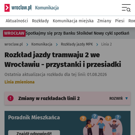
Serwis informacyjny wroclaw.pl podserwis: Komunikacja
Menu
Aktualności
Rozkłady
Komunikacja miejska
Zmiany
Piesi
Row
WROCŁAW
Spotkajmy się przy Banku Słoików! Nowy cykl spotkań
wroclaw.pl
Komunikacja
Rozkłady jazdy MPK
Linia 2
Rozkład jazdy tramwaju 2 we
Wrocławiu - przystanki i przesiadki
Ostatnia aktualizacja rozkładu dla tej linii:
01.08.2026
Linia zmieniona
Zmiany w rozkładach
linii 2
ROZWIŃ
Poradnik Mieszkańca
- otworzy się w nowej karcie
Znajdź odpowiedź!