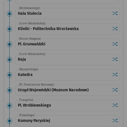
(Wróblewskiego)
Sprawdź
przystan
Hala Stulecia
(Curie-Skłodowskiej)
Sprawdź
przystan
Kliniki - Politechnika Wrocławska
(Rondo Reagana)
Sprawdź
przystan
Pl. Grunwaldzki
(Curie-Skłodowskiej)
Sprawdź
przysta
Reja
(Wyszyńskiego)
Sprawdź
przysta
Katedra
(Pl. Powstańców Warszawy)
Sprawdź
przysta
Urząd Wojewódzki (Muzeum Narodowe)
(Traugutta)
Sprawdź
przysta
Pl. Wróblewskiego
(Pułaskiego)
Sprawdź
przysta
Komuny Paryskiej