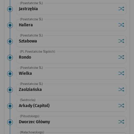
(Powstańców Śl.)
Sprawdź
przystan
Jastrzębia
(Powstańców Śl.)
Sprawdź
przysta
Hallera
(Powstańców Śl.)
Sprawdź
przysta
Sztabowa
(Pl. Powstańców Śląskich)
Sprawdź
przysta
Rondo
(Powstańców Śl.)
Sprawdź
przysta
Wielka
(Powstańców Śl.)
Sprawdź
przysta
Zaolziańska
(Świdnicka)
Sprawdź
przystan
Arkady (Capitol)
(Piłsudskiego)
Sprawdź
przysta
Dworzec Główny
(Małachowskiego)