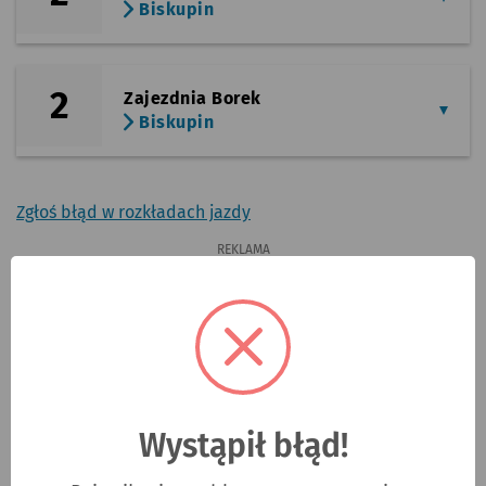
Biskupin
2
Zajezdnia Borek
Biskupin
Zgłoś błąd w rozkładach jazdy
REKLAMA
ad
Wystąpił błąd!