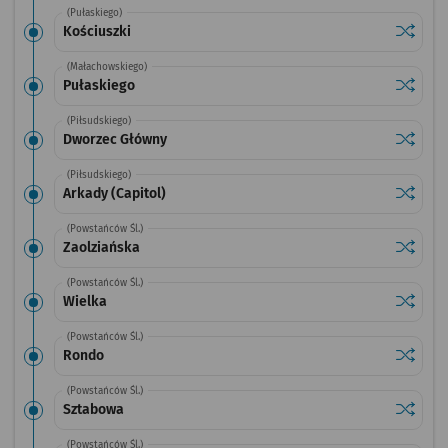
(Pułaskiego)
Sprawdź
przysta
Kościuszki
(Małachowskiego)
Sprawdź
przysta
Pułaskiego
(Piłsudskiego)
Sprawdź
przysta
Dworzec Główny
(Piłsudskiego)
Sprawdź
przystan
Arkady (Capitol)
(Powstańców Śl.)
Sprawdź
przysta
Zaolziańska
(Powstańców Śl.)
Sprawdź
przysta
Wielka
(Powstańców Śl.)
Sprawdź
przysta
Rondo
(Powstańców Śl.)
Sprawdź
przysta
Sztabowa
(Powstańców Śl.)