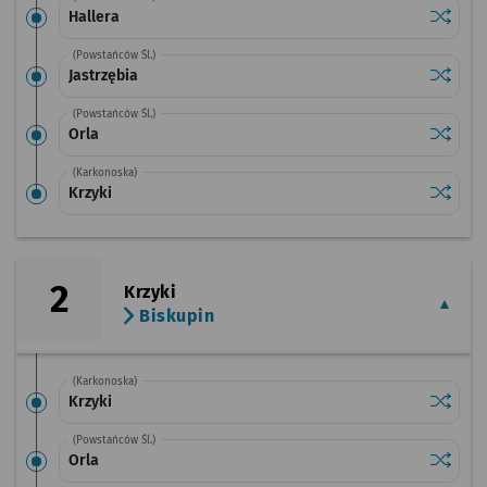
Sprawdź
przysta
Hallera
(Powstańców Śl.)
Sprawdź
przystan
Jastrzębia
(Powstańców Śl.)
Sprawdź
przysta
Orla
(Karkonoska)
Sprawdź
przysta
Krzyki
2
Krzyki
Biskupin
(Karkonoska)
Sprawdź
przysta
Krzyki
(Powstańców Śl.)
Sprawdź
przysta
Orla