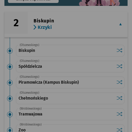
2
Biskupin
Krzyki
(Olszewskiego)
Sprawdź
przysta
Biskupin
(Olszewskiego)
Sprawdź
przysta
Spółdzielcza
(Olszewskiego)
Sprawdź
przysta
Piramowicza (Kampus Biskupin)
(Olszewskiego)
Sprawdź
przysta
Chełmońskiego
(Wróblewskiego)
Sprawdź
przysta
Tramwajowa
(Wróblewskiego)
Sprawdź
przysta
Zoo