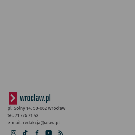
pl. Solny 14,
50-062
Wrocław
tel. 71 776 71 42
e-mail:
redakcja@araw.pl