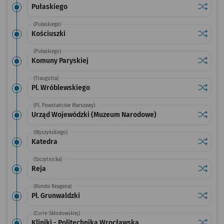
Sprawdź
przysta
Pułaskiego
(Pułaskiego)
Sprawdź
przysta
Kościuszki
(Pułaskiego)
Sprawdź
przysta
Komuny Paryskiej
(Traugutta)
Sprawdź
przysta
Pl. Wróblewskiego
(Pl. Powstańców Warszawy)
Sprawdź
przysta
Urząd Wojewódzki (Muzeum Narodowe)
(Wyszyńskiego)
Sprawdź
przysta
Katedra
(Szczytnicka)
Sprawdź
przysta
Reja
(Rondo Reagana)
Sprawdź
przystan
Pl. Grunwaldzki
(Curie-Skłodowskiej)
Sprawdź
przystan
Kliniki - Politechnika Wrocławska