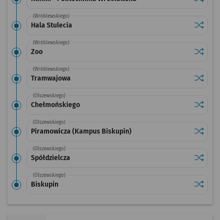
(Wróblewskiego)
Sprawdź
przystan
Hala Stulecia
(Wróblewskiego)
Sprawdź
przysta
Zoo
(Wróblewskiego)
Sprawdź
przysta
Tramwajowa
(Olszewskiego)
Sprawdź
przysta
Chełmońskiego
(Olszewskiego)
Sprawdź
przysta
Piramowicza (Kampus Biskupin)
(Olszewskiego)
Sprawdź
przysta
Spółdzielcza
(Olszewskiego)
Sprawdź
przysta
Biskupin