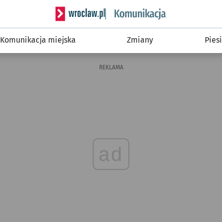
Serwis informacyjny wroclaw.pl podserwis: Ko
Komunikacja miejska
Zmiany
Piesi
REKLAMA
ad