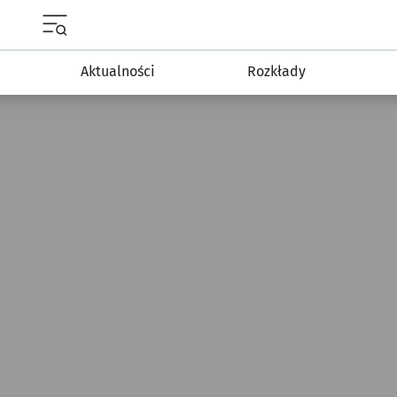
Menu główne portalu wroclaw.pl
Aktualności
Rozkłady