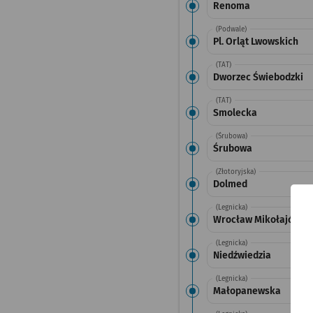
Renoma
(Podwale)
Pl. Orląt Lwowskich
(TAT)
Dworzec Świebodzki
(TAT)
Smolecka
(Śrubowa)
Śrubowa
(Złotoryjska)
Dolmed
(Legnicka)
Wrocław Mikołajów (Z
(Legnicka)
Niedźwiedzia
(Legnicka)
Małopanewska