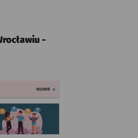
rocławiu -
ROZWIŃ
INFORMACJE O ZMIANACH W ROZKŁADACH JAZDY LINII 20
worzy się w nowej karcie