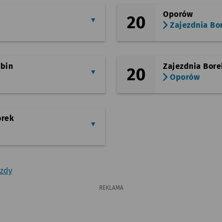
Oporów
20
Zajezdnia Bo
łbin
Zajezdnia Bore
20
Oporów
orek
azdy
REKLAMA