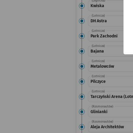
(Legnicka)
Kwiska
(Lotnicza)
DH Astra
(Lotnicza)
Park Zachodni
(Lotnicza)
Bajana
(Lotnicza)
Metalowców
(Lotnicza)
Pilczyce
(Lotnicza)
Tarczyński Arena (Lotn
(Kosmonautów)
Glinianki
(Kosmonautów)
Aleja Architektów