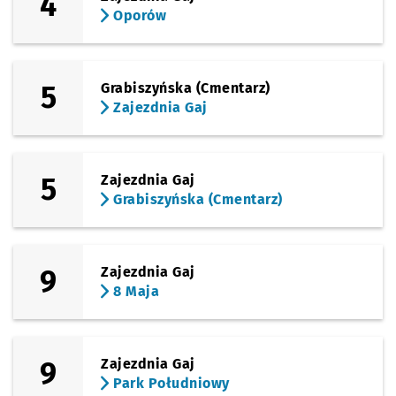
4
Sprawdź p
Zajezdnia
Zajezdnia Gaj
Oporów
5
Grabiszyńska (Cmentarz)
Zajezdnia Gaj
5
Zajezdnia Gaj
Grabiszyńska (Cmentarz)
9
Zajezdnia Gaj
8 Maja
9
Zajezdnia Gaj
Park Południowy