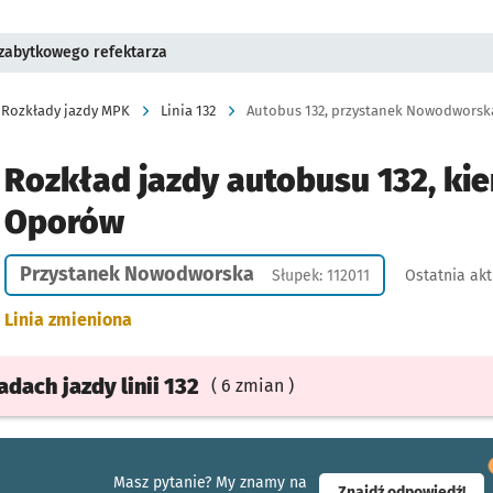
 zabytkowego refektarza
Rozkłady jazdy MPK
Linia 132
Autobus 132, przystanek Nowodworska
Rozkład jazdy autobusu 132, kie
Oporów
Przystanek Nowodworska
Słupek: 112011
Ostatnia akt
Linia zmieniona
ładach
jazdy
linii 132
( 6 zmian )
Masz pytanie? My znamy na
- ot
Znajdź odpowiedź!