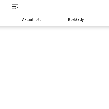
Menu główne portalu wroclaw.pl
Aktualności
Rozkłady