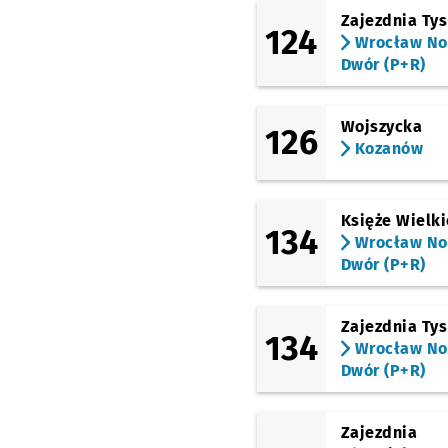
(Stanisławowska)
Zajezdnia Ty
Muchobór Wielki
124
Wrocław N
(Stanisławowska)
Dwór (P+R)
Stanisławowska (W.k.
Formaty)
(Ibn Siny Awicenny)
Wojszycka
126
Awicenny (Stacja
Kozanów
Kolejowa)
Przystanek
NŻ
(Ibn Siny Awicenny)
Awicenny
Księże Wielki
134
Wrocław N
(Ibn Siny Awicenny)
Chachaja
Dwór (P+R)
(Wiejska)
Jordanowska
Zajezdnia Ty
134
(Solskiego)
Wrocław N
Wiejska
Dwór (P+R)
(Solskiego)
Solskiego
Zajezdnia
(Grabiszyńska)