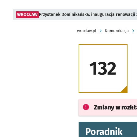
WROCŁAW
Przystanek Dominikańska: inauguracja renowacji
wroclaw.pl
Komunikacja
132
Zmiany w rozk
Poradnik