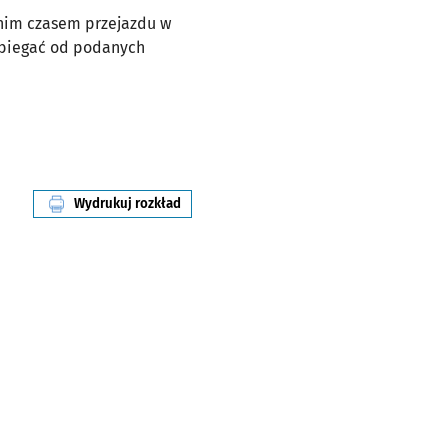
dnim czasem przejazdu w
dbiegać od podanych
Wydrukuj rozkład
linii nr 132