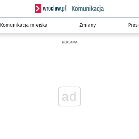
Serwis informacyjny wroclaw.pl podserwis: Ko
Komunikacja miejska
Zmiany
Piesi
REKLAMA
ad