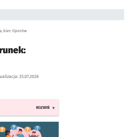
, kier: Oporów
runek:
ualizacja:
25.07.2026
ROZWIŃ
INFORMACJE O ZMIANACH W ROZKŁADACH JAZDY LINII
worzy się w nowej karcie