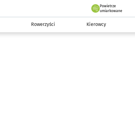
Powietrze
we Wrocławiu
munikacja
umiarkowane
Rowerzyści
Kierowcy