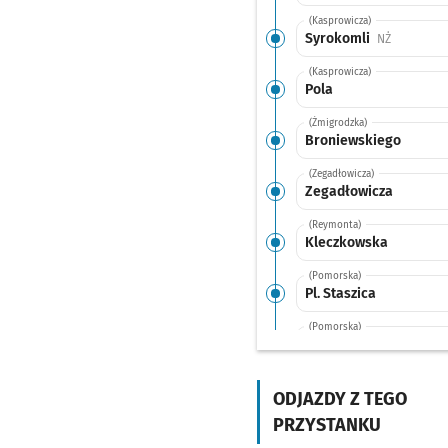
(Kasprowicza)
Syrokomli
Przystanek
NŻ
(Kasprowicza)
Pola
(Żmigrodzka)
Broniewskiego
(Zegadłowicza)
Zegadłowicza
(Reymonta)
Kleczkowska
(Pomorska)
Pl. Staszica
(Pomorska)
Pomorska
(Pomorska)
Mosty Pomorskie
ODJAZDY Z TEGO
PRZYSTANKU
(Nowy Świat)
Rynek