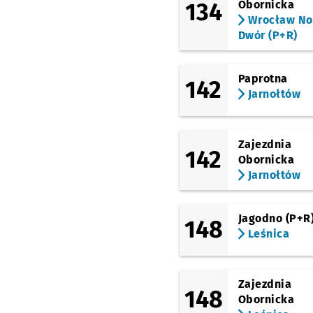
134
Obornicka
Oporów
Wrocław N
Dwór (P+R)
Paprotna
142
Jarnołtów
Zajezdnia
142
Obornicka
Jarnołtów
Jagodno (P+R
148
Leśnica
Zajezdnia
148
Obornicka