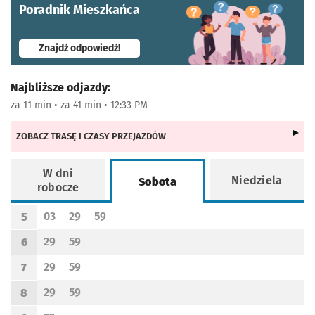
Poradnik Mieszkańca
- otworzy się w nowej karcie
Znajdź odpowiedź!
Najbliższe odjazdy:
za 11 min • za 41 min • 12:33 PM
ZOBACZ TRASĘ I CZASY PRZEJAZDÓW
W dni
Niedziela
Sobota
robocze
Rozkład jazdy -
Sobota
03
29
59
5
Odjazd
minut po godzinie 5
Odjazd
minut po godzinie 5
Odjazd
minut po godzinie 5
Godzina odjazdu
29
59
6
Odjazd
minut po godzinie 6
Odjazd
minut po godzinie 6
Godzina odjazdu
29
59
7
Odjazd
minut po godzinie 7
Odjazd
minut po godzinie 7
Godzina odjazdu
29
59
8
Odjazd
minut po godzinie 8
Odjazd
minut po godzinie 8
Godzina odjazdu