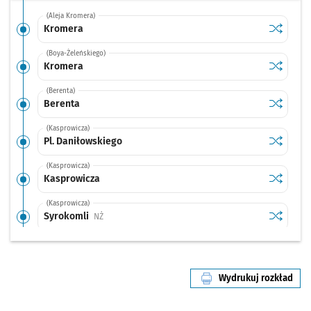
(Aleja Kromera)
Sprawdź p
Kromera
Kromera
(Boya-Żeleńskiego)
Sprawdź p
Kromera
Kromera
(Berenta)
Sprawdź p
Berenta
Berenta
(Kasprowicza)
Sprawdź p
Pl. Danił
Pl. Daniłowskiego
(Kasprowicza)
Sprawdź p
Kasprowi
Kasprowicza
(Kasprowicza)
Sprawdź p
Syrokoml
Syrokomli
Przystanek na życzenie
NŻ
(Kasprowicza)
Sprawdź p
Pola
Pola
Wydrukuj rozkład
(Żmigrodzka)
linii nr 132
Sprawdź p
Broniews
Broniewskiego