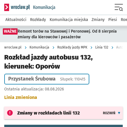
Serwis informacyjny wroclaw.pl podserwis: Komunikacja
Menu
Aktualności
Rozkłady
Komunikacja miejska
Zmiany
Piesi
Row
WAŻNE
Remont torów na Stawowej i Peronowej. Od 8 sierpnia
zmiany dla kierowców i pasażerów
wroclaw.pl
Komunikacja
Rozkłady jazdy MPK
Linia 132
Autobu
Rozkład jazdy autobusu 132,
kierunek: Oporów
Przystanek Śrubowa
Słupek: 110415
Ostatnia aktualizacja:
08.08.2026
Linia zmieniona
Zmiany w rozkładach
linii 132
ROZWIŃ