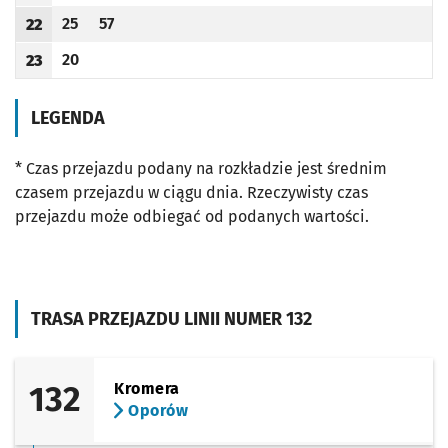
25
57
22
Odjazd
minut po godzinie 22
Odjazd
minut po godzinie 22
Godzina odjazdu
20
23
Odjazd
minut po godzinie 23
Godzina odjazdu
LEGENDA
* Czas przejazdu podany na rozkładzie jest średnim
czasem przejazdu w ciągu dnia. Rzeczywisty czas
przejazdu może odbiegać od podanych wartości.
TRASA PRZEJAZDU LINII NUMER 132
132
Kromera
Oporów