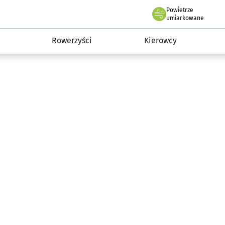
Powietrze
we Wrocławiu
munikacja
umiarkowane
Rowerzyści
Kierowcy