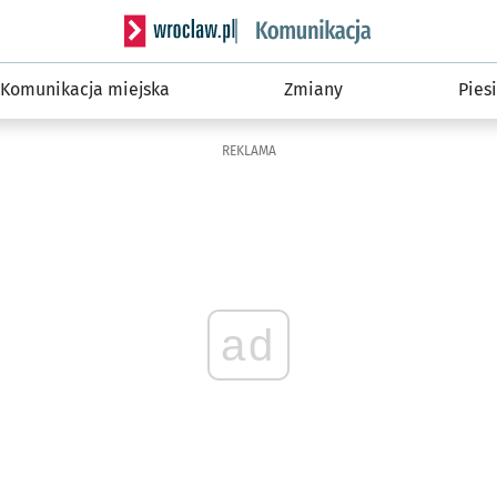
Serwis informacyjny wroclaw.pl podserwis: Ko
Komunikacja miejska
Zmiany
Piesi
REKLAMA
ad