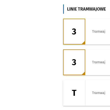
LINIE TRAMWAJOWE
3 - kierunek Leśn
3
Tramwaj
3 - kierunek Zaje
3
Tramwaj
T - kierunek Ope
T
Tramwaj