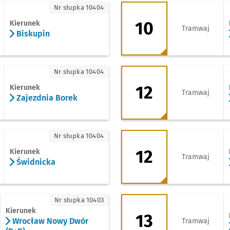
kupin
10 - kierunek Zajez
Nr słupka 10404
10
Kierunek
Tramwaj
Biskupin
ezdnia Borek
12 - kierunek Górni
Nr słupka 10404
12
Kierunek
Tramwaj
Zajezdnia Borek
dnicka
12 - kierunek Zajez
Nr słupka 10404
12
Kierunek
Tramwaj
Świdnicka
ocław Nowy Dwór (P+R)
13 - kierunek Stadi
Nr słupka 10403
Kierunek
13
Wrocław Nowy Dwór
Tramwaj