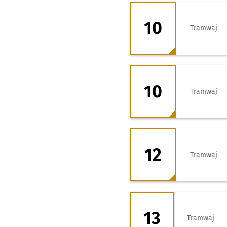
10 - kierunek Bis
10
Tramwaj
10 - kierunek Zaj
10
Tramwaj
12 - kierunek Świ
12
Tramwaj
13 - kierunek Wr
13
Tramwaj