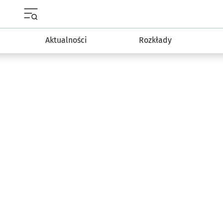
Menu główne portalu wroclaw.pl
Aktualności
Rozkłady