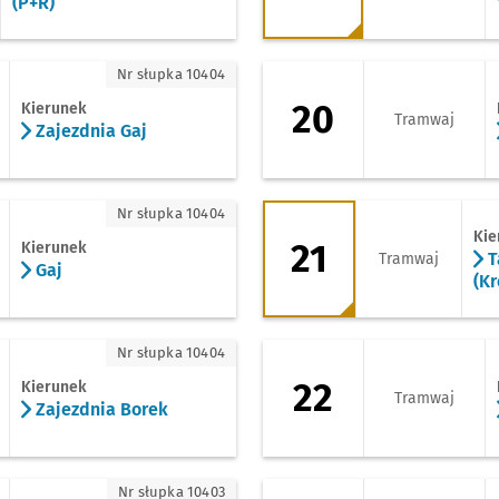
(P+R)
ezdnia Gaj
20 - kierunek Leśni
Nr słupka 10404
20
Kierunek
Tramwaj
Zajezdnia Gaj
21 - kierunek Tarcz
Nr słupka 10404
Kie
21
Kierunek
T
Tramwaj
Gaj
(K
ezdnia Borek
22 - kierunek Tarno
Nr słupka 10404
22
Kierunek
Tramwaj
Zajezdnia Borek
czyce
22 - kierunek Zajez
Nr słupka 10403