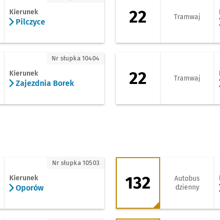
22
Kierunek
Tramwaj
Pilczyce
ezdnia Borek
22 - kierunek Zajez
Nr słupka 10404
22
Kierunek
Tramwaj
Zajezdnia Borek
porów
132 - kierunek Kro
Nr słupka 10503
132
Kierunek
Autobus
Oporów
dzienny