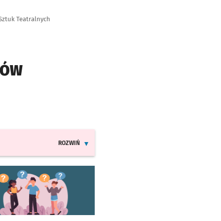
Sztuk Teatralnych
KÓW
ROZWIŃ
INFORMACJE O ZMIANACH W ROZKŁADACH JAZDY MPK
worzy się w nowej karcie