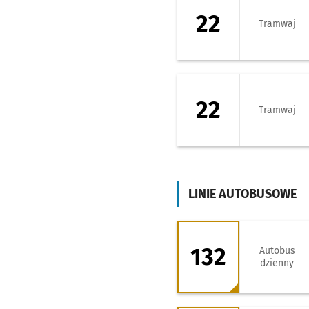
22
Tramwaj
22 - kierunek Zaj
22
Tramwaj
LINIE AUTOBUSOWE
132 - kierunek O
132
Autobus
dzienny