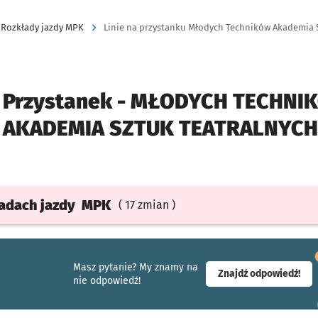
Rozkłady jazdy MPK
Linie na przystanku Młodych Techników Akademia 
Przystanek -
MŁODYCH TECHNI
AKADEMIA SZTUK TEATRALNYCH
ładach
jazdy
MPK
( 17 zmian )
Masz pytanie? My znamy na
- ot
Znajdź odpowiedź!
nie odpowiedź!