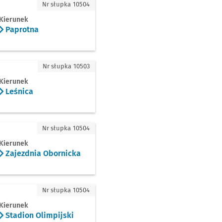
rotna
Nr słupka 10504
Kierunek
Paprotna
ica
Nr słupka 10503
Kierunek
Leśnica
ezdnia Obornicka
Nr słupka 10504
Kierunek
Zajezdnia Obornicka
ion Olimpijski
Nr słupka 10504
Kierunek
Stadion Olimpijski