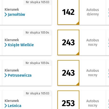
rnołtów
142 - kierunek Pap
Nr słupka 10503
142
Kierunek
Autobus
Jarnołtów
dzienny
ięże Wielkie
243 - kierunek Leśn
Nr słupka 10504
243
Kierunek
Autobus
Księże Wielkie
nocny
etrusewicza
243 - kierunek Zaj
Nr słupka 10504
243
Kierunek
Autobus
Petrusewicza
nocny
śnica
253 - kierunek Stad
Nr słupka 10503
253
Kierunek
Autobus
Leśnica
nocny