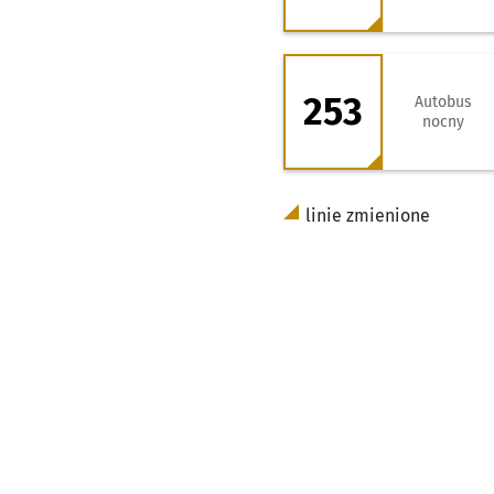
253 - kierunek Za
253
Autobus
nocny
linie zmienione