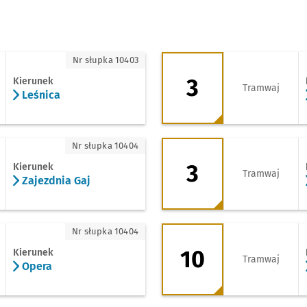
ica
3 - kierunek Księże
Nr słupka 10403
3
Kierunek
Tramwaj
Leśnica
zdnia Gaj
3 - kierunek Zajezd
Nr słupka 10404
3
Kierunek
Tramwaj
Zajezdnia Gaj
ra
10 - kierunek Leśni
Nr słupka 10404
10
Kierunek
Tramwaj
Opera