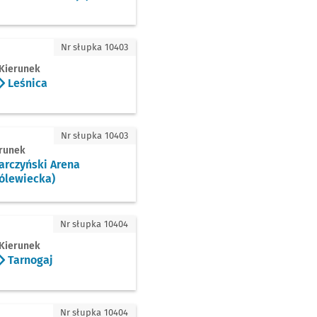
ca
Nr słupka 10403
Kierunek
Leśnica
yński Arena (Królewiecka)
Nr słupka 10403
runek
arczyński Arena
rólewiecka)
gaj
Nr słupka 10404
Kierunek
Tarnogaj
dnia Gaj
Nr słupka 10404