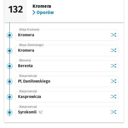
132
Kromera
Oporów
(Aleja Kromera)
Sprawdź p
Kromera
Kromera
(Boya-Żeleńskiego)
Sprawdź p
Kromera
Kromera
(Berenta)
Sprawdź p
Berenta
Berenta
(Kasprowicza)
Sprawdź p
Pl. Danił
Pl. Daniłowskiego
(Kasprowicza)
Sprawdź p
Kasprowi
Kasprowicza
(Kasprowicza)
Sprawdź p
Syrokoml
Syrokomli
Przystanek na życzenie
NŻ
(Kasprowicza)
Sprawdź p
Pola
Pola