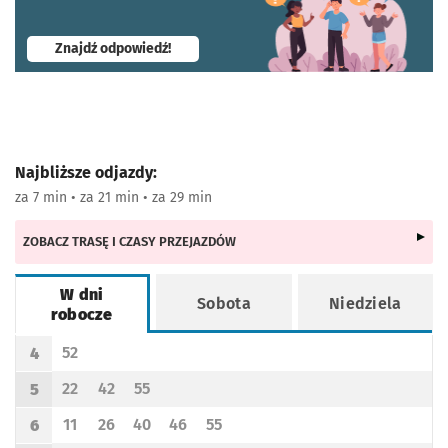
- otworzy się w nowej karcie
Znajdź odpowiedź!
Najbliższe odjazdy:
za 7 min • za 21 min • za 29 min
ZOBACZ TRASĘ I CZASY PRZEJAZDÓW
W dni
Sobota
Niedziela
robocze
Rozkład jazdy -
W dni robocze
52
4
Odjazd
minut po godzinie 4
Godzina odjazdu
22
42
55
5
Odjazd
minut po godzinie 5
Odjazd
minut po godzinie 5
Odjazd
minut po godzinie 5
Godzina odjazdu
11
26
40
46
55
6
Odjazd
minut po godzinie 6
Odjazd
minut po godzinie 6
Odjazd
minut po godzinie 6
Odjazd
minut po godzinie 6
Odjazd
minut po godzinie 6
Godzina odjazdu