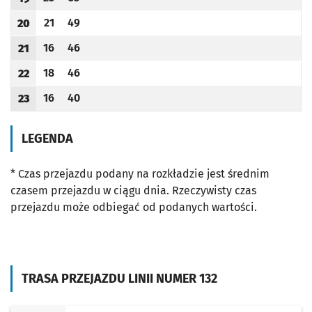
Odjazd
minut po godzinie 19
Odjazd
minut po godzinie 19
Godzina odjazdu
21
49
20
Odjazd
minut po godzinie 20
Odjazd
minut po godzinie 20
Godzina odjazdu
16
46
21
Odjazd
minut po godzinie 21
Odjazd
minut po godzinie 21
Godzina odjazdu
18
46
22
Odjazd
minut po godzinie 22
Odjazd
minut po godzinie 22
Godzina odjazdu
16
40
23
Odjazd
minut po godzinie 23
Odjazd
minut po godzinie 23
Godzina odjazdu
LEGENDA
* Czas przejazdu podany na rozkładzie jest średnim
czasem przejazdu w ciągu dnia. Rzeczywisty czas
przejazdu może odbiegać od podanych wartości.
TRASA PRZEJAZDU LINII NUMER 132