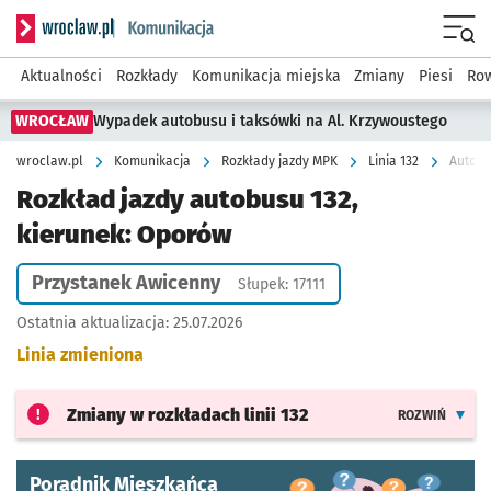
Serwis informacyjny wroclaw.pl podserwis: Komunikacja
Menu
Aktualności
Rozkłady
Komunikacja miejska
Zmiany
Piesi
Row
WROCŁAW
Wypadek autobusu i taksówki na Al. Krzywoustego
wroclaw.pl
Komunikacja
Rozkłady jazdy MPK
Linia 132
Autobu
Rozkład jazdy autobusu 132,
kierunek: Oporów
Przystanek Awicenny
Słupek: 17111
Ostatnia aktualizacja:
25.07.2026
Linia zmieniona
Zmiany w rozkładach
linii 132
ROZWIŃ
Poradnik Mieszkańca