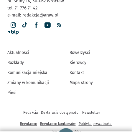
pl. Solny 14,
50-062
Wrocław
tel. 71 776 71 42
e-mail:
redakcja@araw.pl
Aktualności
Rowerzyści
Rozkłady
Kierowcy
Komunikacja miejska
Kontakt
Zmiany w komunikacji
Mapa strony
Piesi
Inne informacje
Redakcja
Deklaracja dostępności
Newsletter
Regulamin
Regulamin konkursów
Polityka prywatności
Strona główna - wroclaw.pl
Ustawienia cookies