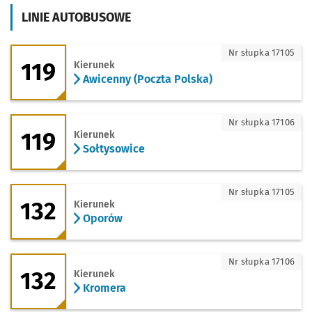
LINIE AUTOBUSOWE
119 - kierunek Awicenny (Poczta Polska
Nr słupka 17105
119
Kierunek
Awicenny (Poczta Polska)
119 - kierunek Sołtysowice
Nr słupka 17106
119
Kierunek
Sołtysowice
132 - kierunek Oporów
Nr słupka 17105
132
Kierunek
Oporów
132 - kierunek Kromera
Nr słupka 17106
132
Kierunek
Kromera