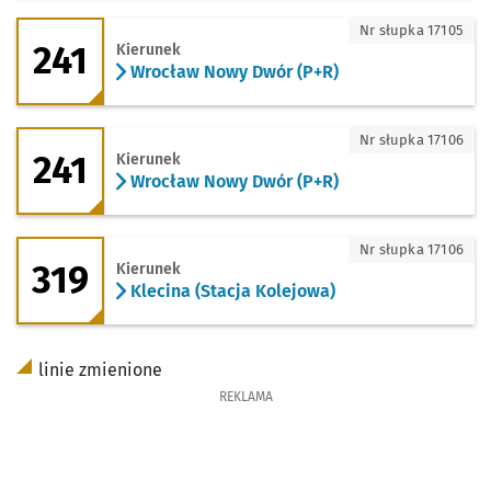
241 - kierunek Wrocław Nowy Dwór (P+
Nr słupka 17105
241
Kierunek
Wrocław Nowy Dwór (P+R)
241 - kierunek Wrocław Nowy Dwór (P+
Nr słupka 17106
241
Kierunek
Wrocław Nowy Dwór (P+R)
319 - kierunek Klecina (Stacja Kolejowa
Nr słupka 17106
319
Kierunek
Klecina (Stacja Kolejowa)
linie zmienione
REKLAMA