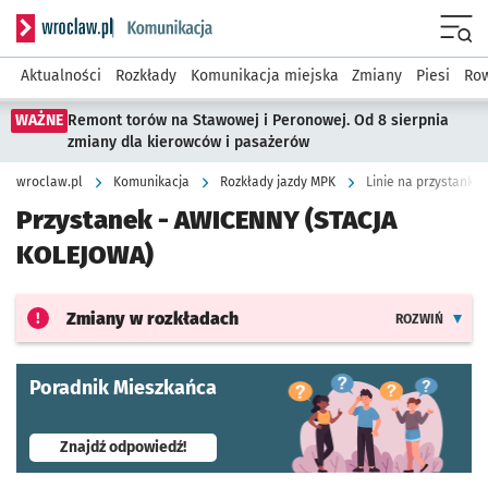
Serwis informacyjny wroclaw.pl podserwis: Komunikacja
Menu
Aktualności
Rozkłady
Komunikacja miejska
Zmiany
Piesi
Row
WAŻNE
Remont torów na Stawowej i Peronowej. Od 8 sierpnia
zmiany dla kierowców i pasażerów
wroclaw.pl
Komunikacja
Rozkłady jazdy MPK
Linie na przystanku
Przystanek -
AWICENNY (STACJA
KOLEJOWA)
Zmiany w rozkładach
ROZWIŃ
Poradnik Mieszkańca
- otworzy się w nowej karcie
Znajdź odpowiedź!