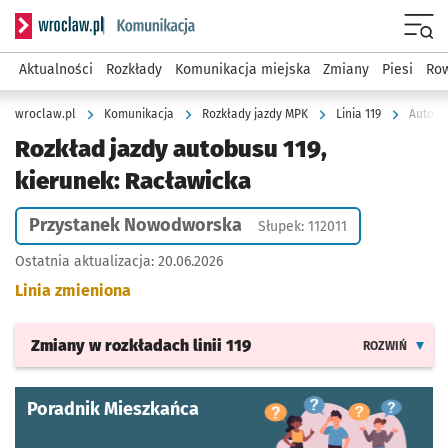
Serwis informacyjny wroclaw.pl podserwis: Komunikacja
Menu
Aktualności
Rozkłady
Komunikacja miejska
Zmiany
Piesi
Row
wroclaw.pl
Komunikacja
Rozkłady jazdy MPK
Linia 119
Autobu
Rozkład jazdy autobusu 119,
kierunek: Racławicka
Przystanek Nowodworska
Słupek: 112011
Ostatnia aktualizacja:
20.06.2026
Linia zmieniona
Zmiany w rozkładach
linii 119
ROZWIŃ
Poradnik Mieszkańca