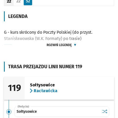
22
52
22
Odjazd
minut po godzinie 22
Odjazd
minut po godzinie 22
Godzina odjazdu
LEGENDA
G - kurs skrócony do Poczty Polskiej (do przyst.
Stanisławowska (W.K. Formaty) po trasie)
ROZWIŃ LEGENDĘ
TRASA PRZEJAZDU LINII NUMER 119
119
Sołtysowice
Racławicka
(Redycka)
Sprawdź p
Sołtysow
Sołtysowice