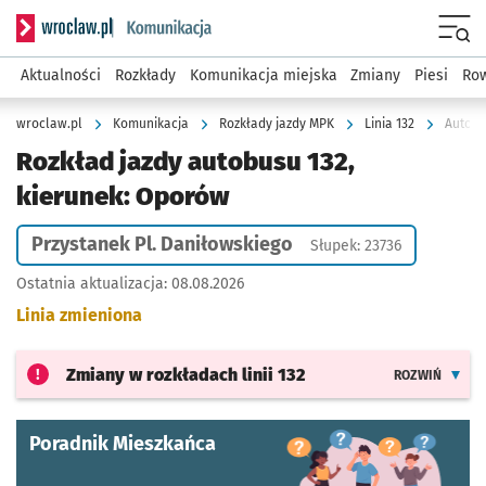
Serwis informacyjny wroclaw.pl podserwis: Komunikacja
Menu
Aktualności
Rozkłady
Komunikacja miejska
Zmiany
Piesi
Row
wroclaw.pl
Komunikacja
Rozkłady jazdy MPK
Linia 132
Autobu
Rozkład jazdy autobusu 132,
kierunek: Oporów
Przystanek Pl. Daniłowskiego
Słupek: 23736
Ostatnia aktualizacja:
08.08.2026
Linia zmieniona
Zmiany w rozkładach
linii 132
ROZWIŃ
Poradnik Mieszkańca