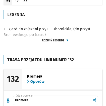
12
57
23
Odjazd
minut po godzinie 23
Odjazd
minut po godzinie 23
Godzina odjazdu
LEGENDA
Z - zjazd do zajezdni przy ul. Obornickiej (do przyst.
Broniewskiego po trasie)
ROZWIŃ LEGENDĘ
TRASA PRZEJAZDU LINII NUMER 132
132
Kromera
Oporów
(Aleja Kromera)
Sprawdź p
Kromera
Kromera