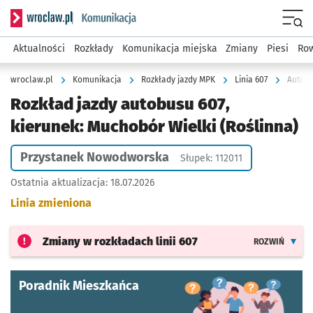
Serwis informacyjny wroclaw.pl podserwis: Komunikacja
Menu
Aktualności
Rozkłady
Komunikacja miejska
Zmiany
Piesi
Row
wroclaw.pl
Komunikacja
Rozkłady jazdy MPK
Linia 607
Autobu
Rozkład jazdy autobusu 607,
kierunek: Muchobór Wielki (Roślinna)
Przystanek Nowodworska
Słupek: 112011
Ostatnia aktualizacja:
18.07.2026
Linia zmieniona
Zmiany w rozkładach
linii 607
ROZWIŃ
Poradnik Mieszkańca