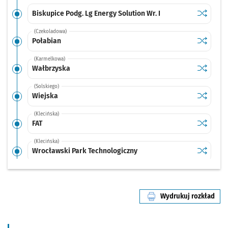
Sprawdź p
Biskupice
Biskupice Podg. Lg Energy Solution Wr. I
(Czekoladowa)
Sprawdź p
Połabian
Połabian
(Karmelkowa)
Sprawdź p
Wałbrzys
Wałbrzyska
(Solskiego)
Sprawdź p
Wiejska
Wiejska
(Klecińska)
Sprawdź p
FAT
FAT
(Klecińska)
Sprawdź p
Wrocławs
Wrocławski Park Technologiczny
(Klecińska)
Sprawdź p
Szkocka
Szkocka
Wydrukuj rozkład
(TAT)
linii nr 607
Sprawdź p
Nowodwo
Nowodworska
(TAT)