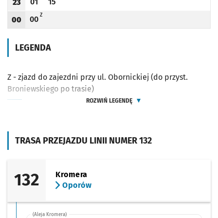
01
15
23
Odjazd
minut po godzinie 23
Odjazd
minut po godzinie 23
Godzina odjazdu
Z - ZJAZD DO ZAJEZDNI PRZY UL. OBORNICKIEJ (DO PRZYST. BRONIEWSKIEGO PO 
Z
00
00
Odjazd
minut po godzinie 00
Godzina odjazdu
LEGENDA
Z - zjazd do zajezdni przy ul. Obornickiej (do przyst.
Broniewskiego po trasie)
ROZWIŃ LEGENDĘ
TRASA PRZEJAZDU LINII NUMER 132
132
Kromera
Oporów
(Aleja Kromera)