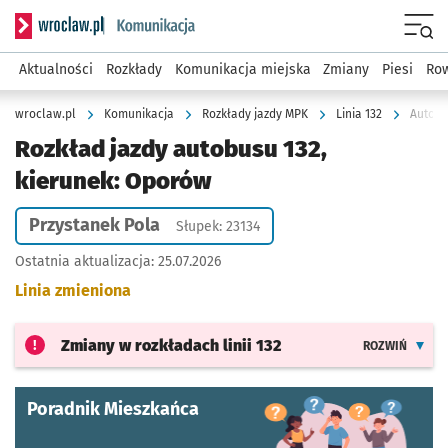
Serwis informacyjny wroclaw.pl podserwis: Komunikacja
Menu
Aktualności
Rozkłady
Komunikacja miejska
Zmiany
Piesi
Row
wroclaw.pl
Komunikacja
Rozkłady jazdy MPK
Linia 132
Autobu
Rozkład jazdy autobusu 132,
kierunek: Oporów
Przystanek Pola
Słupek: 23134
Ostatnia aktualizacja:
25.07.2026
Linia zmieniona
Zmiany w rozkładach
linii 132
ROZWIŃ
Poradnik Mieszkańca