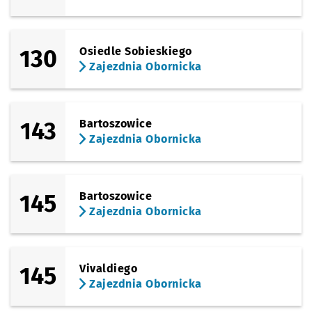
Sprawdź propo
Chachaja
Czas prze
Chachaja
60'
(Wiejska)
Sprawdź propo
Jordanowska
Czas prze
Jordanowska
63'
130
Osiedle Sobieskiego
Zajezdnia Obornicka
(Solskiego)
Sprawdź propo
Wiejska
Czas prz
Wiejska
67'
(Solskiego)
143
Bartoszowice
Sprawdź propo
Solskiego
Czas prze
Solskiego
69'
Zajezdnia Obornicka
(Grabiszyńska)
Sprawdź propo
Oporów
Czas prz
Oporów
70'
145
Bartoszowice
Zajezdnia Obornicka
145
Vivaldiego
Zajezdnia Obornicka