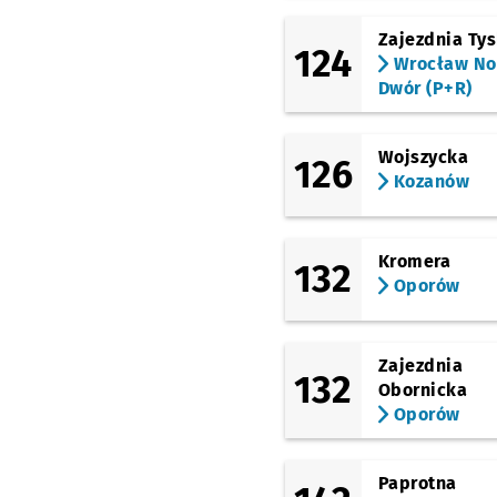
Nowodworska
Zajezdnia Ty
(TAT)
124
Strzegomska
Wrocław N
(Krzyżówka)
Dwór (P+R)
(TAT)
Rogowska (P+R)
Wojszycka
126
(TAT)
Kozanów
Rogowska (Ogrody
Działkowe)
(TAT)
Kromera
Budziszyńska
132
Oporów
(TAT)
Zemska
(TAT)
Zajezdnia
132
Park Tysiąclecia -
Obornicka
Rolkowisko/Lodowisk
Oporów
Sprawdź proponowane
Park Tysiąclecia - 
Czas przejazdu
7'
(Rogowska)
Wrocław Nowy Dwór
Paprotna
(P+R)