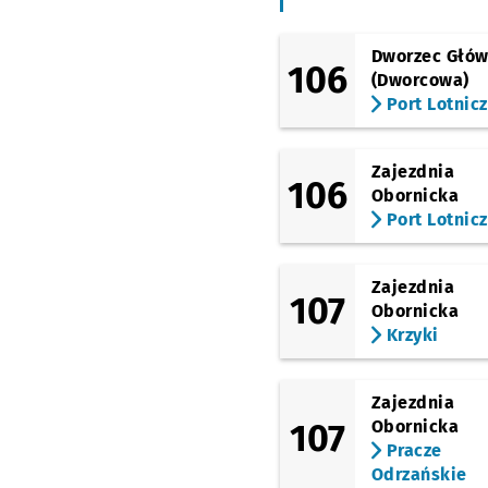
(Kamienna)
Wapienna
Przystanek
NŻ
Dworzec Głó
106
(Dworcowa)
(Kamienna)
Port Lotnic
Borowska (Aquapark)
(Kamienna)
Uniwersytet Ekonomic
Zajezdnia
106
Obornicka
(Kamienna)
Drukarska
Port Lotnic
(Zaporoska)
Rondo
Zajezdnia
107
Obornicka
(Krucza)
Krucza
Krzyki
(Krucza)
Krucza (Mielecka)
Zajezdnia
(Stalowa)
107
Obornicka
Grochowa
Pracze
Odrzańskie
(Grabiszyńska)