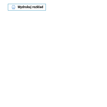
Wydrukuj rozkład
linii nr 134