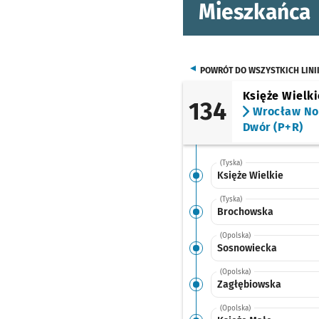
Mieszkańca
POWRÓT DO WSZYSTKICH LINI
Księże Wielki
134
Wrocław N
Dwór (P+R)
(Tyska)
Księże Wielkie
(Tyska)
Brochowska
(Opolska)
Sosnowiecka
(Opolska)
Zagłębiowska
(Opolska)