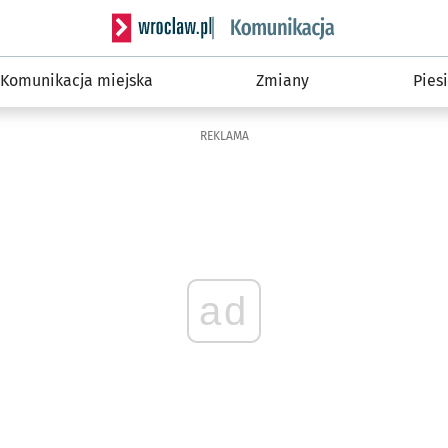
Serwis informacyjny wroclaw.pl podserwis: Ko
Komunikacja miejska
Zmiany
Piesi
REKLAMA
ad