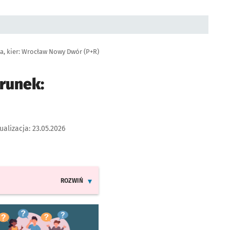
, kier: Wrocław Nowy Dwór (P+R)
runek:
ualizacja:
23.05.2026
ROZWIŃ
INFORMACJE O ZMIANACH W ROZKŁADACH JAZDY LINI
worzy się w nowej karcie