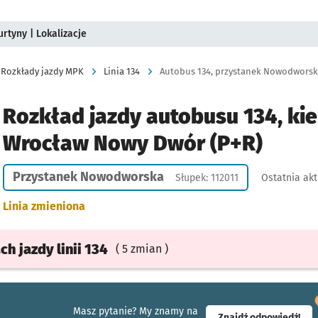
rtyny | Lokalizacje
Rozkłady jazdy MPK
Linia 134
Autobus 134, przystanek Nowodworska
Rozkład jazdy autobusu 134, kie
Wrocław Nowy Dwór (P+R)
Przystanek Nowodworska
Słupek: 112011
Ostatnia akt
Linia zmieniona
ach
jazdy
linii 134
( 5 zmian )
Masz pytanie? My znamy na
- ot
Znajdź odpowiedź!