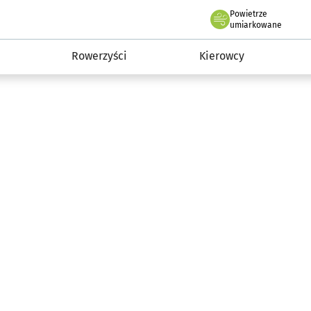
Powietrze
we Wrocławiu
munikacja
umiarkowane
Rowerzyści
Kierowcy