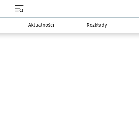
Menu główne portalu wroclaw.pl
Aktualności
Rozkłady