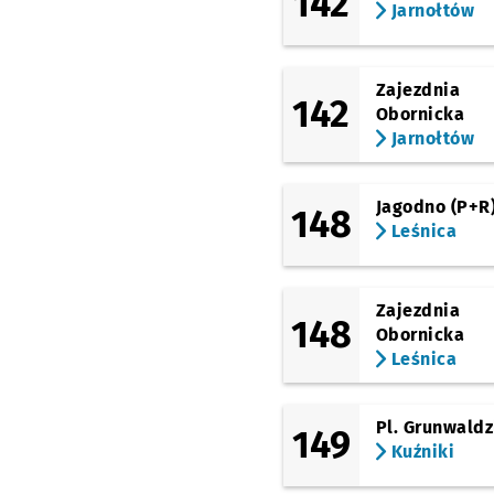
142
Jarnołtów
Zajezdnia
142
Obornicka
Jarnołtów
Jagodno (P+R
148
Leśnica
Zajezdnia
148
Obornicka
Leśnica
Pl. Grunwaldz
149
Kuźniki