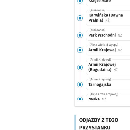
Księże Małe
(Krakowska)
Karwińska (Dawna
Pralnia)
Przystanek n
NŻ
(Krakowska)
Park Wschodni
Przys
NŻ
(Aleja Wielkiej Wyspy)
Armii Krajowej
Przys
NŻ
(Armii Krajowej)
Armii Krajowej
(Bogedaina)
Przysta
NŻ
(Armii Krajowej)
Tarnogajska
(Aleja Armii Krajowej)
Nyska
Przystanek na 
NŻ
(Bardzka)
Bardzka
ODJAZDY Z TEGO
(Kamienna)
PRZYSTANKU
Kamienna