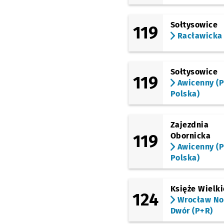
Stalowa
(Grabiszyńska)
Sołtysowice
119
Pl. Srebrny
Racławicka
(Grabiszyńska)
Bzowa (Centrum Histor
Zajezdnia)
Sołtysowice
119
(Grabiszyńska)
Awicenny (P
Hutmen
Polska)
(Klecińska)
FAT
Zajezdnia
(Klecińska)
119
Obornicka
ROD Oświata
Przysta
NŻ
Awicenny (P
Polska)
(Klecińska)
Wrocławski Park
Technologiczny
Księże Wielki
(Klecińska)
124
Szkocka
Wrocław N
Dwór (P+R)
(TAT)