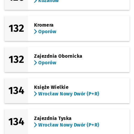
Kozanów
(Graniczna)
Sprawdź propo
Port Lotniczy
Czas prz
Port Lotniczy
22'
132
Kromera
Oporów
132
Zajezdnia Obornicka
Oporów
134
Księże Wielkie
Wrocław Nowy Dwór (P+R)
134
Zajezdnia Tyska
Wrocław Nowy Dwór (P+R)