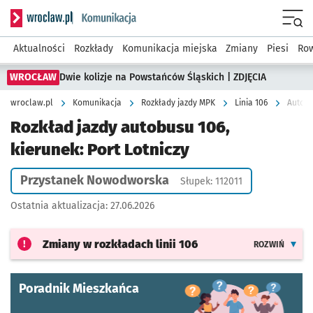
Serwis informacyjny wroclaw.pl podserwis: Komunikacja
Menu
Aktualności
Rozkłady
Komunikacja miejska
Zmiany
Piesi
Row
WROCŁAW
Dwie kolizje na Powstańców Śląskich | ZDJĘCIA
wroclaw.pl
Komunikacja
Rozkłady jazdy MPK
Linia 106
Autobu
Rozkład jazdy autobusu 106,
kierunek: Port Lotniczy
Przystanek Nowodworska
Słupek: 112011
Ostatnia aktualizacja:
27.06.2026
Zmiany w rozkładach
linii 106
ROZWIŃ
Poradnik Mieszkańca