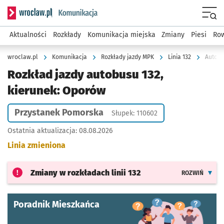
Serwis informacyjny wroclaw.pl podserwis: Komunikacja
Menu
Aktualności
Rozkłady
Komunikacja miejska
Zmiany
Piesi
Row
wroclaw.pl
Komunikacja
Rozkłady jazdy MPK
Linia 132
Autobu
Rozkład jazdy autobusu 132,
kierunek: Oporów
Przystanek Pomorska
Słupek: 110602
Ostatnia aktualizacja:
08.08.2026
Linia zmieniona
Zmiany w rozkładach
linii 132
ROZWIŃ
Poradnik Mieszkańca