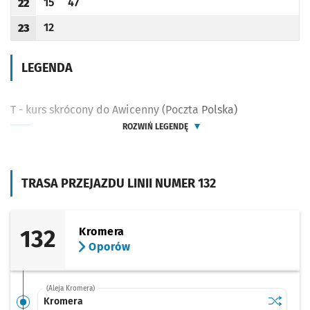
15
47
22
Odjazd
minut po godzinie 22
Odjazd
minut po godzinie 22
Godzina odjazdu
12
23
Odjazd
minut po godzinie 23
Godzina odjazdu
LEGENDA
T - kurs skrócony do Awicenny (Poczta Polska)
ROZWIŃ LEGENDĘ
TRASA PRZEJAZDU LINII NUMER 132
132
Kromera
Oporów
(Aleja Kromera)
Sprawdź p
Kromera
Kromera