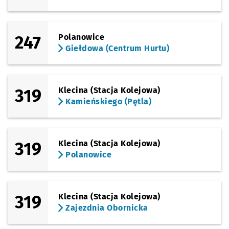
Sprawdź p
Hallera
Hallera
247
Polanowice
Sprawdź p
Racławic
Racławicka (Szkoła)
Giełdowa (Centrum Hurtu)
Sprawdź p
Modlińsk
Modlińska
319
Klecina (Stacja Kolejowa)
Sprawdź p
Wawrzyn
Wawrzyniaka
Kamieńskiego (Pętla)
Sprawdź p
Chłodna
Chłodna
319
Klecina (Stacja Kolejowa)
Sprawdź p
Sowia
Sowia
Polanowice
Sprawdź p
Zimowa
Zimowa
319
Klecina (Stacja Kolejowa)
Sprawdź p
Os. Przyj
Os. Przyjaźni
Zajezdnia Obornicka