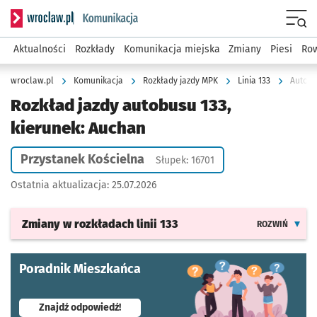
Serwis informacyjny wroclaw.pl podserwis: Komunikacja
Menu
Aktualności
Rozkłady
Komunikacja miejska
Zmiany
Piesi
Row
wroclaw.pl
Komunikacja
Rozkłady jazdy MPK
Linia 133
Autobu
Rozkład jazdy autobusu 133,
kierunek: Auchan
Przystanek Kościelna
Słupek: 16701
Ostatnia aktualizacja:
25.07.2026
Zmiany w rozkładach
linii 133
ROZWIŃ
Poradnik Mieszkańca
- otworzy się w nowej karcie
Znajdź odpowiedź!