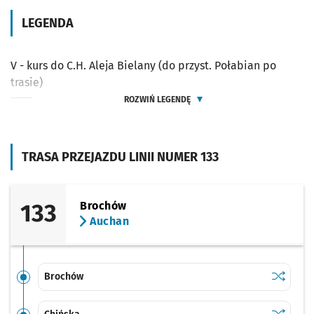
LEGENDA
V - kurs do C.H. Aleja Bielany (do przyst. Połabian po
trasie)
ROZWIŃ LEGENDĘ
TRASA PRZEJAZDU LINII NUMER 133
133
Brochów
Auchan
Sprawdź p
Brochów
Brochów
Sprawdź p
Chińska