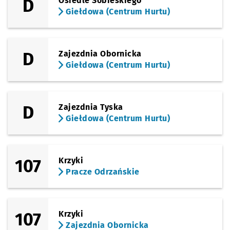
D
Osiedle Sobieskiego
Giełdowa (Centrum Hurtu)
Sprawdź p
Morwowa
Morwowa
Sprawdź p
Krynicka
Krynicka
D
Zajezdnia Obornicka
Giełdowa (Centrum Hurtu)
Sprawdź p
Bardzka
Bardzka
Sprawdź p
Orzecho
Orzechowa
D
Zajezdnia Tyska
Giełdowa (Centrum Hurtu)
Sprawdź p
ROD Bajk
ROD Bajki
Sprawdź p
Śliczna
Śliczna
107
Krzyki
Pracze Odrzańskie
Sprawdź p
Uniwersy
Uniwersytet Ekonomiczny
107
Krzyki
Sprawdź p
Drukarsk
Drukarska
Zajezdnia Obornicka