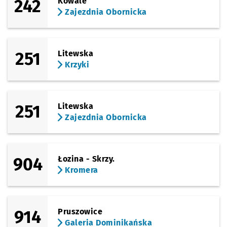
242
Kowale
Zajezdnia Obornicka
251
Litewska
Krzyki
251
Litewska
Zajezdnia Obornicka
904
Łozina - Skrzy.
Kromera
914
Pruszowice
Galeria Dominikańska