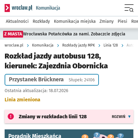
Serwis informacyjny wroclaw.pl podserwis: Komunikacja
Menu
Aktualności
Rozkłady
Komunikacja miejska
Zmiany
Piesi
Row
Z MIASTA
Wrocławska Potańcówka za nami. Zobaczcie zdjęcia
wroclaw.pl
Komunikacja
Rozkłady jazdy MPK
Linia 128
Autobu
Rozkład jazdy autobusu 128,
kierunek: Zajezdnia Obornicka
Przystanek Brücknera
Słupek: 24106
Ostatnia aktualizacja:
18.07.2026
Linia zmieniona
Zmiany w rozkładach
linii 128
ROZWIŃ
Poradnik Mieszkańca