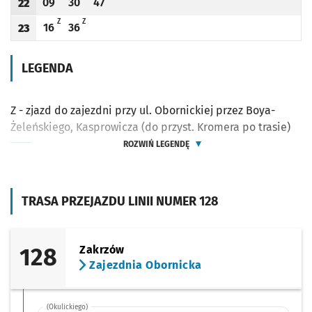
09
30
47
22
Odjazd
minut po godzinie 22
Odjazd
minut po godzinie 22
Odjazd
minut po godzinie 22
Godzina odjazdu
Z - ZJAZD DO ZAJEZDNI PRZY UL. OBORNICKIEJ PRZEZ BOYA-ŻELEŃSKIEGO, KASP
Z - ZJAZD DO ZAJEZDNI PRZY UL. OBORNICKIEJ PRZEZ BOYA-ŻELEŃSKIEG
Z
Z
16
36
23
Odjazd
minut po godzinie 23
Odjazd
minut po godzinie 23
Godzina odjazdu
LEGENDA
Z - zjazd do zajezdni przy ul. Obornickiej przez Boya-
Żeleńskiego, Kasprowicza (do przyst. Kromera po trasie)
ROZWIŃ LEGENDĘ
TRASA PRZEJAZDU LINII NUMER 128
128
Zakrzów
Zajezdnia Obornicka
(Okulickiego)