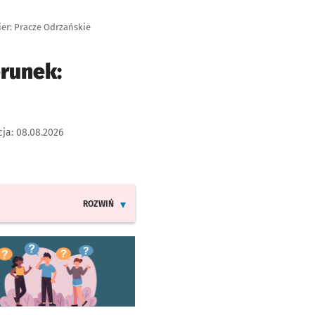
ier: Pracze Odrzańskie
erunek:
cja:
08.08.2026
ROZWIŃ
INFORMACJE O ZMIANACH W ROZKŁADACH JAZDY LINI
worzy się w nowej karcie