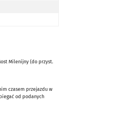
T MILENIJNY (DO PRZYST. WEJHEROWSKA (HALA ORBITA) PO TRASIE)
ost Milenijny (do przyst.
dnim czasem przejazdu w
dbiegać od podanych