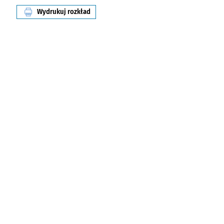
Wydrukuj rozkład
linii nr 245