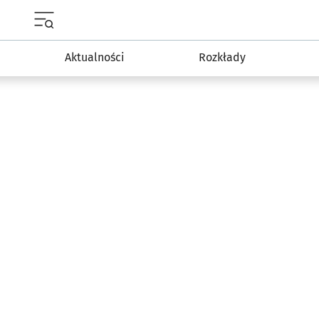
Menu główne portalu wroclaw.pl
Aktualności
Rozkłady