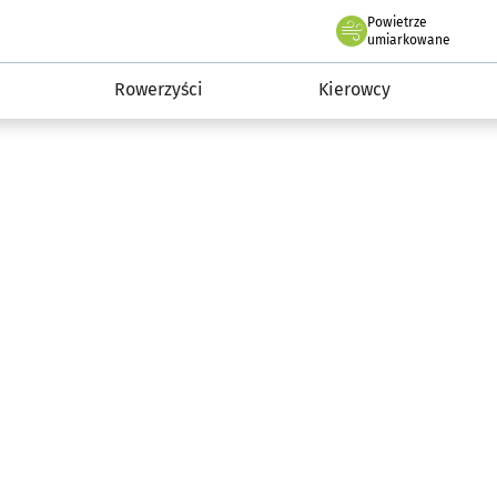
Powietrze
we Wrocławiu
munikacja
umiarkowane
Rowerzyści
Kierowcy