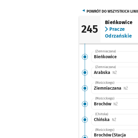
POWRÓT DO WSZYSTKICH LINI
Bieńkowice
245
Pracze
Odrzańskie
(Ziemniaczana)
Bieńkowice
(Ziemniaczana)
Arabska
Przystanek n
NŻ
(Mościckiego)
Ziemniaczana
Przyst
NŻ
(Mościckiego)
Brochów
Przystanek 
NŻ
(Chińska)
Chińska
Przystanek n
NŻ
(Mościckiego)
Brochów (Stacja