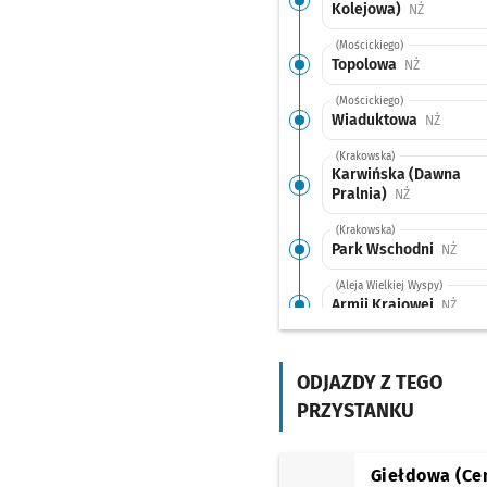
Kolejowa)
Przystanek
NŻ
(Mościckiego)
Topolowa
Przystanek 
NŻ
(Mościckiego)
Wiaduktowa
Przysta
NŻ
(Krakowska)
Karwińska (Dawna
Pralnia)
Przystanek n
NŻ
(Krakowska)
Park Wschodni
Przys
NŻ
(Aleja Wielkiej Wyspy)
Armii Krajowej
Przys
NŻ
(Armii Krajowej)
Armii Krajowej
(Bogedaina)
ODJAZDY Z TEGO
Przysta
NŻ
PRZYSTANKU
(Tarnogajska)
Tarnogaj
(Tarnogajska)
Giełdowa (Ce