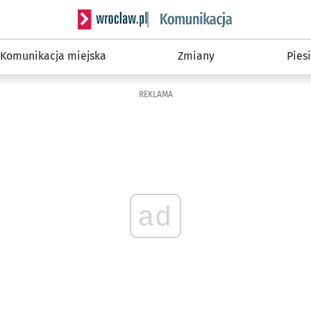
Serwis informacyjny wroclaw.pl podserwis: Ko
Komunikacja miejska
Zmiany
Piesi
REKLAMA
ad