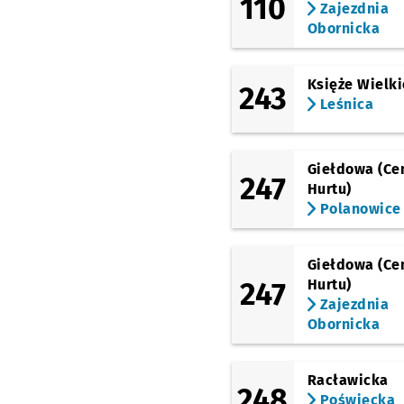
110
Zajezdnia
Dworzec Główny
Obornicka
(Kołłątaja)
Bastion Sakwowy
Księże Wielki
243
(Kazimierza Wielkiego)
Leśnica
Galeria Dominikańska
(Kazimierza Wielkiego)
Świdnicka
Giełdowa (Ce
247
(Kazimierza Wielkiego)
Hurtu)
Rynek
Polanowice
(Legnicka)
Pl. Jana Pawła II
Giełdowa (Ce
(Zachodnia)
247
Hurtu)
Inowrocławska
Przy
NŻ
Zajezdnia
(Zachodnia)
Obornicka
Szczepin
Przystanek 
NŻ
(Poznańska)
Racławicka
Litomska (Zus)
Przy
NŻ
248
Poświęcka