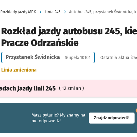
Rozkłady jazdy MPK
Linia 245
Autobus 245, przystanek Świdnicka, k
Rozkład jazdy autobusu 245, ki
Pracze Odrzańskie
Przystanek Świdnicka
Słupek: 10101
Ostatnia aktualiza
Linia zmieniona
ładach
jazdy
linii 245
( 12 zmian )
Masz pytanie? My znamy na
- ot
Znajdź odpowiedź!
nie odpowiedź!