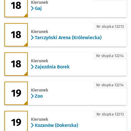
18
Kierunek
Gaj
18 - kierunek Tarczyński Arena (Królew
Nr słupka 12213
18
Kierunek
Tarczyński Arena (Królewiecka)
18 - kierunek Zajezdnia Borek
Nr słupka 12214
18
Kierunek
Zajezdnia Borek
19 - kierunek Zoo
Nr słupka 12214
19
Kierunek
Zoo
19 - kierunek Kozanów (Dokerska)
Nr słupka 12213
19
Kierunek
Kozanów (Dokerska)