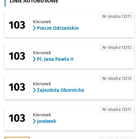
LINIE AUTOBUSOWE
103 - kierunek Pracze Odrzańskie
Nr słupka 12311
103
Kierunek
Pracze Odrzańskie
103 - kierunek Pl. Jana Pawła II
Nr słupka 12312
103
Kierunek
Pl. Jana Pawła II
103 - kierunek Zajezdnia Obornicka
Nr słupka 12312
103
Kierunek
Zajezdnia Obornicka
103 - kierunek Janówek
Nr słupka 12311
103
Kierunek
Janówek