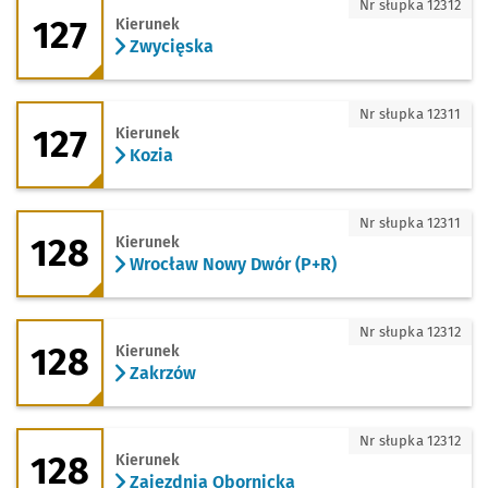
127 - kierunek Zwycięska
Nr słupka 12312
127
Kierunek
Zwycięska
127 - kierunek Kozia
Nr słupka 12311
127
Kierunek
Kozia
128 - kierunek Wrocław Nowy Dwór (P+
Nr słupka 12311
128
Kierunek
Wrocław Nowy Dwór (P+R)
128 - kierunek Zakrzów
Nr słupka 12312
128
Kierunek
Zakrzów
128 - kierunek Zajezdnia Obornicka
Nr słupka 12312
128
Kierunek
Zajezdnia Obornicka