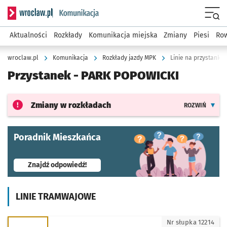
Serwis informacyjny wroclaw.pl podserwis: Komunikacja
Menu
Aktualności
Rozkłady
Komunikacja miejska
Zmiany
Piesi
Row
wroclaw.pl
Komunikacja
Rozkłady jazdy MPK
Linie na przystanku
Przystanek -
PARK POPOWICKI
Zmiany w rozkładach
ROZWIŃ
Poradnik Mieszkańca
- otworzy się w nowej karcie
Znajdź odpowiedź!
LINIE TRAMWAJOWE
18 - kierunek Gaj
Nr słupka 12214