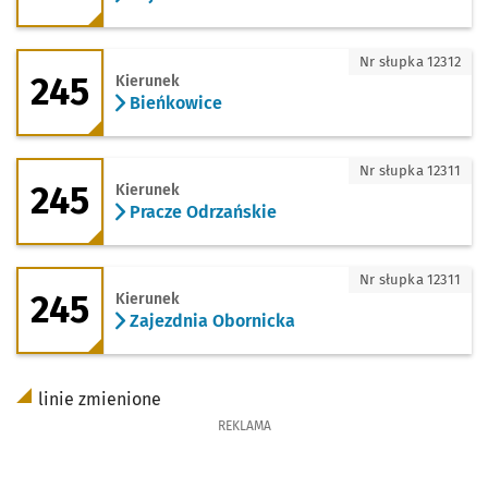
245 - kierunek Bieńkowice
Nr słupka 12312
245
Kierunek
Bieńkowice
245 - kierunek Pracze Odrzańskie
Nr słupka 12311
245
Kierunek
Pracze Odrzańskie
245 - kierunek Zajezdnia Obornicka
Nr słupka 12311
245
Kierunek
Zajezdnia Obornicka
linie zmienione
REKLAMA