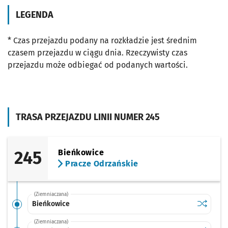
LEGENDA
* Czas przejazdu podany na rozkładzie jest średnim
czasem przejazdu w ciągu dnia. Rzeczywisty czas
przejazdu może odbiegać od podanych wartości.
TRASA PRZEJAZDU LINII NUMER 245
245
Bieńkowice
Pracze Odrzańskie
(Ziemniaczana)
Sprawdź p
Bieńkowi
Bieńkowice
(Ziemniaczana)