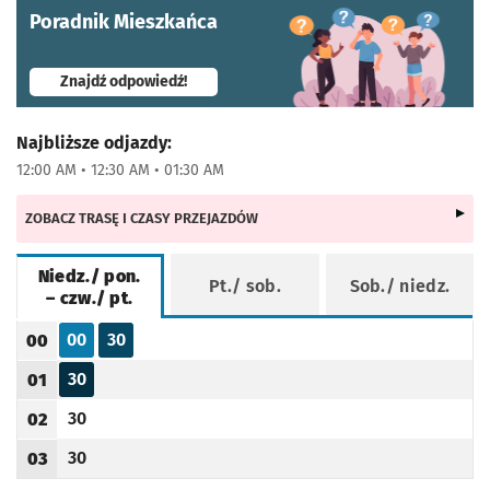
Poradnik Mieszkańca
- otworzy się w nowej karcie
Znajdź odpowiedź!
Najbliższe odjazdy:
12:00 AM • 12:30 AM • 01:30 AM
ZOBACZ TRASĘ I CZASY PRZEJAZDÓW
Niedz./ pon.
Pt./ sob.
Sob./ niedz.
– czw./ pt.
Rozkład jazdy -
Niedz./ pon. – czw./ pt.
00
30
00
Odjazd
minut po godzinie 00
Odjazd
minut po godzinie 00
Godzina odjazdu
30
01
Odjazd
minut po godzinie 01
Godzina odjazdu
30
02
Odjazd
minut po godzinie 02
Godzina odjazdu
30
03
Odjazd
minut po godzinie 03
Godzina odjazdu