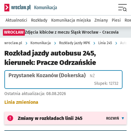
Serwis informacyjny wroclaw.pl podserwis: Komunikacja
Menu
Aktualności
Rozkłady
Komunikacja miejska
Zmiany
Piesi
Row
WROCŁAW
Zdjęcia kibiców z meczu Śląsk Wrocław - Cracovia
wroclaw.pl
Komunikacja
Rozkłady jazdy MPK
Linia 245
Autobu
Rozkład jazdy autobusu 245,
kierunek: Pracze Odrzańskie
Przystanek Kozanów (Dokerska)
Przystanek na życz
NŻ
Słupek: 12732
Ostatnia aktualizacja:
08.08.2026
Linia zmieniona
Zmiany w rozkładach
linii 245
ROZWIŃ