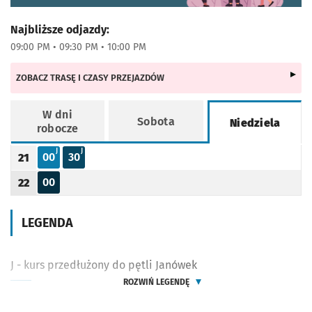
Najbliższe odjazdy:
09:00 PM • 09:30 PM • 10:00 PM
ZOBACZ TRASĘ I CZASY PRZEJAZDÓW
W dni
Sobota
Niedziela
robocze
Rozkład jazdy -
Niedziela
J - KURS PRZEDŁUŻONY DO PĘTLI JANÓWEK
J - KURS PRZEDŁUŻONY DO PĘTLI JANÓWEK
J
J
00
30
21
Odjazd
minut po godzinie 21
Odjazd
minut po godzinie 21
Godzina odjazdu
00
22
Odjazd
minut po godzinie 22
Godzina odjazdu
LEGENDA
J - kurs przedłużony do pętli Janówek
ROZWIŃ LEGENDĘ