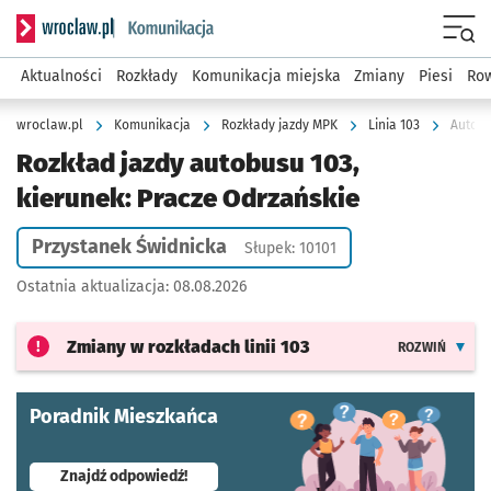
Serwis informacyjny wroclaw.pl podserwis: Komunikacja
Menu
Aktualności
Rozkłady
Komunikacja miejska
Zmiany
Piesi
Row
wroclaw.pl
Komunikacja
Rozkłady jazdy MPK
Linia 103
Autobu
Rozkład jazdy autobusu 103,
kierunek: Pracze Odrzańskie
Przystanek Świdnicka
Słupek: 10101
Ostatnia aktualizacja:
08.08.2026
Zmiany w rozkładach
linii 103
ROZWIŃ
Poradnik Mieszkańca
- otworzy się w nowej karcie
Znajdź odpowiedź!