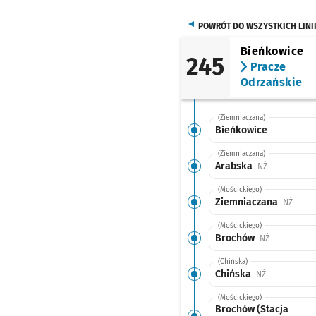
POWRÓT DO WSZYSTKICH LINI
Bieńkowice
245
Pracze
Odrzańskie
(Ziemniaczana)
Bieńkowice
(Ziemniaczana)
Arabska
Przystanek n
NŻ
(Mościckiego)
Ziemniaczana
Przyst
NŻ
(Mościckiego)
Brochów
Przystanek 
NŻ
(Chińska)
Chińska
Przystanek n
NŻ
(Mościckiego)
Brochów (Stacja