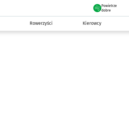
Powietrze
we Wrocławiu
munikacja
dobre
Rowerzyści
Kierowcy