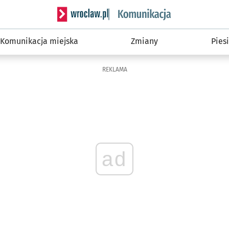
Serwis informacyjny wroclaw.pl podserwis: Ko
Komunikacja miejska
Zmiany
Piesi
REKLAMA
ad