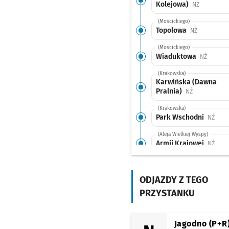
Kolejowa)
Przystanek
NŻ
(Mościckiego)
Topolowa
Przystanek 
NŻ
(Mościckiego)
Wiaduktowa
Przysta
NŻ
(Krakowska)
Karwińska (Dawna
Pralnia)
Przystanek n
NŻ
(Krakowska)
Park Wschodni
Przys
NŻ
(Aleja Wielkiej Wyspy)
Armii Krajowej
Przys
NŻ
(Armii Krajowej)
Armii Krajowej
(Bogedaina)
ODJAZDY Z TEGO
Przysta
NŻ
PRZYSTANKU
(Tarnogajska)
Tarnogaj
(Tarnogajska)
Jagodno (P+R