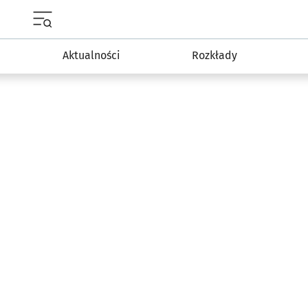
Menu główne portalu wroclaw.pl
Aktualności
Rozkłady