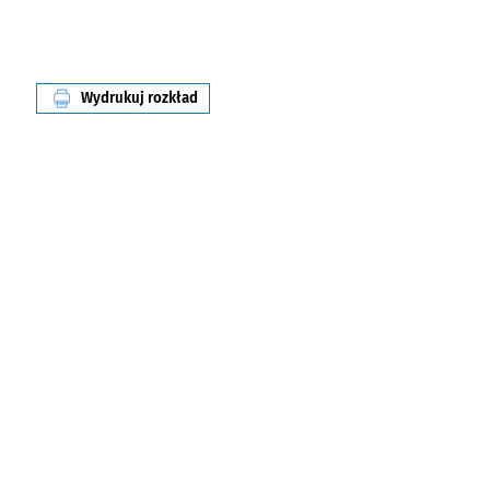
Wydrukuj rozkład
linii nr 245