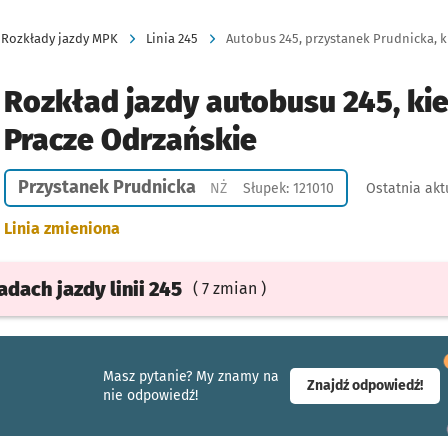
Rozkłady jazdy MPK
Linia 245
Autobus 245, przystanek Prudnicka, k
Rozkład jazdy autobusu 245, ki
Pracze Odrzańskie
Przystanek Prudnicka
Przystanek na życzenie
NŻ
Słupek: 121010
Ostatnia akt
Linia zmieniona
ładach
jazdy
linii 245
( 7 zmian )
Masz pytanie? My znamy na
- ot
Znajdź odpowiedź!
nie odpowiedź!