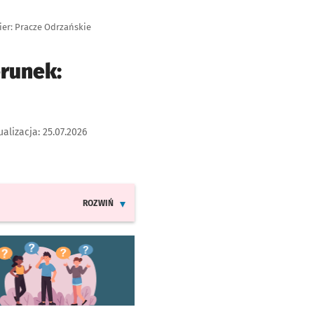
ier: Pracze Odrzańskie
erunek:
ualizacja:
25.07.2026
ROZWIŃ
INFORMACJE O ZMIANACH W ROZKŁADACH JAZDY LINI
worzy się w nowej karcie