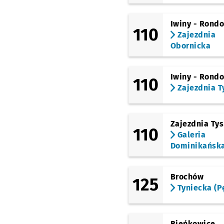
Dworzec Główny
Iwiny - Rond
(Kołłątaja)
110
Bastion Sakwowy
Zajezdnia
Obornicka
(Kazimierza Wielkiego)
Galeria
Dominikańska
Iwiny - Rond
110
(Kazimierza Wielkiego)
Zajezdnia T
Świdnicka
(Kazimierza Wielkiego)
Rynek
Zajezdnia Ty
110
Galeria
(Podwale)
Pl. Jana Pawła II
Dominikańsk
(Zachodnia)
Inowrocławska
Przy
NŻ
Brochów
125
(Zachodnia)
Tyniecka (P
Szczepin
Przystanek 
NŻ
(Poznańska)
Litomska (Zus)
Przy
NŻ
Bieńkowice