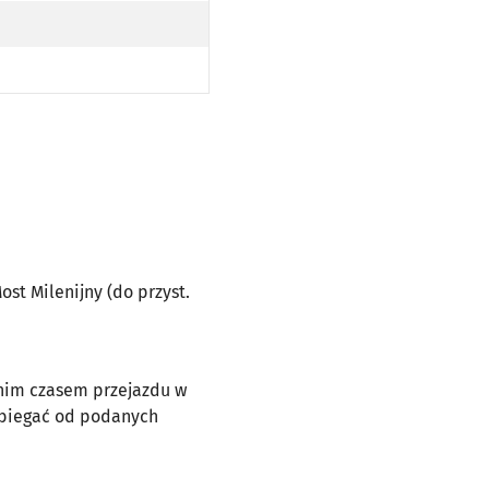
T MILENIJNY (DO PRZYST. WEJHEROWSKA (HALA ORBITA) PO TRASIE)
ost Milenijny (do przyst.
dnim czasem przejazdu w
dbiegać od podanych