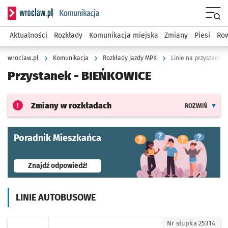
Serwis informacyjny wroclaw.pl podserwis: Komunikacja
Menu
Aktualności
Rozkłady
Komunikacja miejska
Zmiany
Piesi
Row
wroclaw.pl
Komunikacja
Rozkłady jazdy MPK
Linie na przystanku
Przystanek -
BIEŃKOWICE
Zmiany w rozkładach
ROZWIŃ
Poradnik Mieszkańca
- otworzy się w nowej karcie
Znajdź odpowiedź!
LINIE AUTOBUSOWE
114 - kierunek Bieńkowice
Nr słupka 25314