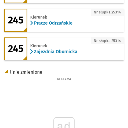
245 - kierunek Pracze Odrzańskie
Nr słupka 25314
245
Kierunek
Pracze Odrzańskie
245 - kierunek Zajezdnia Obornicka
Nr słupka 25314
245
Kierunek
Zajezdnia Obornicka
linie zmienione
REKLAMA
ad