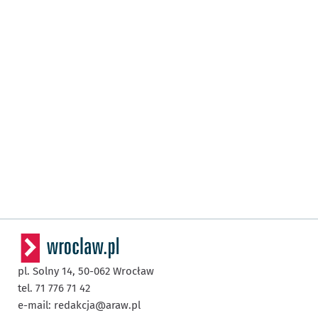
pl. Solny 14,
50-062
Wrocław
tel. 71 776 71 42
e-mail:
redakcja@araw.pl