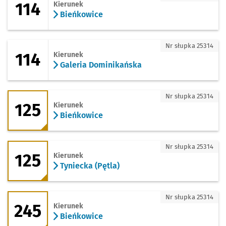
114
Kierunek
Bieńkowice
114 - kierunek Galeria Dominikańska
Nr słupka 25314
114
Kierunek
Galeria Dominikańska
125 - kierunek Bieńkowice
Nr słupka 25314
125
Kierunek
Bieńkowice
125 - kierunek Tyniecka (Pętla)
Nr słupka 25314
125
Kierunek
Tyniecka (Pętla)
245 - kierunek Bieńkowice
Nr słupka 25314
245
Kierunek
Bieńkowice