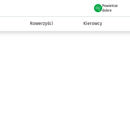
Powietrze
we Wrocławiu
munikacja
dobre
Rowerzyści
Kierowcy