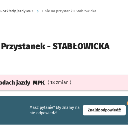
Rozkłady jazdy MPK
Linie na przystanku Stabłowicka
Przystanek -
STABŁOWICKA
ładach
jazdy
MPK
( 18 zmian )
Masz pytanie? My znamy na
- ot
Znajdź odpowiedź!
nie odpowiedź!