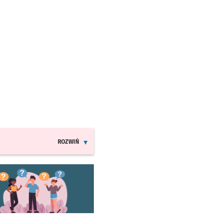
ROZWIŃ
INFORMACJE O ZMIANACH W ROZKŁADACH JAZDY MPK
worzy się w nowej karcie