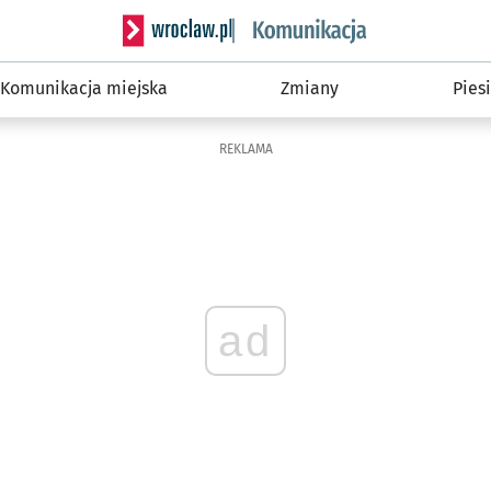
Serwis informacyjny wroclaw.pl podserwis: Ko
Komunikacja miejska
Zmiany
Piesi
REKLAMA
ad