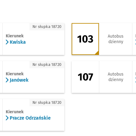
wiska
103 - kierunek Pra
Nr słupka 18720
103
Kierunek
Autobus
Kwiska
dzienny
anówek
107 - kierunek Pra
Nr słupka 18720
107
Kierunek
Autobus
Janówek
dzienny
racze Odrzańskie
Nr słupka 18720
Kierunek
Pracze Odrzańskie