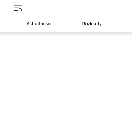
Menu główne portalu wroclaw.pl
Aktualności
Rozkłady