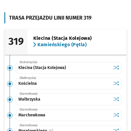
TRASA PRZEJAZDU LINII NUMER 319
319
Klecina (Stacja Kolejowa)
Kamieńskiego (Pętla)
(Kobierzycka)
Sprawdź p
Klecina (
Klecina (Stacja Kolejowa)
(Wałbrzyska)
Sprawdź p
Kościeln
Kościelna
(Karmelkowa)
Sprawdź p
Wałbrzys
Wałbrzyska
(Karmelkowa)
Sprawdź p
Marchew
Marchewkowa
(Karmelkowa)
Sprawdź p
Morelows
Morelowskiego
Przystanek na życzenie