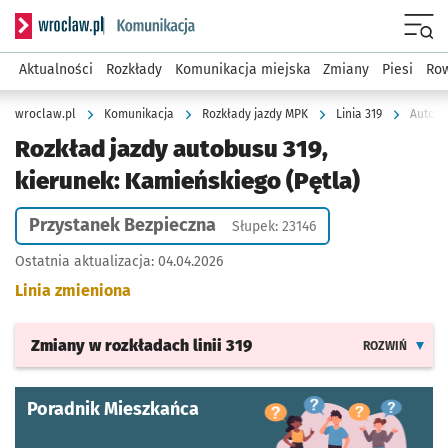
Serwis informacyjny wroclaw.pl podserwis: Komunikacja
Menu
Aktualności
Rozkłady
Komunikacja miejska
Zmiany
Piesi
Row
wroclaw.pl
Komunikacja
Rozkłady jazdy MPK
Linia 319
Autobu
Rozkład jazdy autobusu 319,
kierunek: Kamieńskiego (Pętla)
Przystanek Bezpieczna
Słupek: 23146
Ostatnia aktualizacja:
04.04.2026
Linia zmieniona
Zmiany w rozkładach
linii 319
ROZWIŃ
Poradnik Mieszkańca