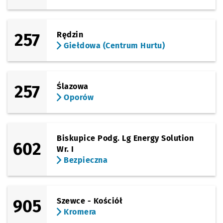
257
Rędzin
Giełdowa (Centrum Hurtu)
257
Ślazowa
Oporów
Biskupice Podg. Lg Energy Solution
602
Wr. I
Bezpieczna
905
Szewce - Kościół
Kromera