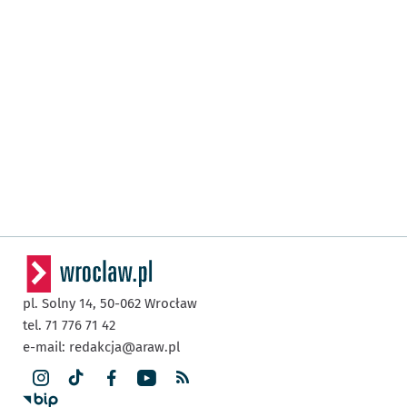
pl. Solny 14,
50-062
Wrocław
tel. 71 776 71 42
e-mail:
redakcja@araw.pl