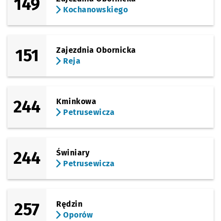
149
Kochanowskiego
151
Zajezdnia Obornicka
Reja
244
Kminkowa
Petrusewicza
244
Świniary
Petrusewicza
257
Rędzin
Oporów