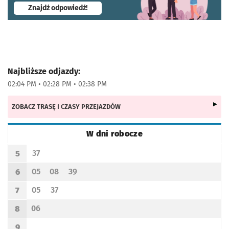
- otworzy się w nowej karcie
Znajdź odpowiedź!
Najbliższe odjazdy:
02:04 PM • 02:28 PM • 02:38 PM
ZOBACZ TRASĘ I CZASY PRZEJAZDÓW
W dni robocze
Rozkład jazdy -
W dni robocze
37
5
Odjazd
minut po godzinie 5
Godzina odjazdu
05
08
39
6
Odjazd
minut po godzinie 6
Odjazd
minut po godzinie 6
Odjazd
minut po godzinie 6
Godzina odjazdu
05
37
7
Odjazd
minut po godzinie 7
Odjazd
minut po godzinie 7
Godzina odjazdu
06
8
Odjazd
minut po godzinie 8
Godzina odjazdu
9